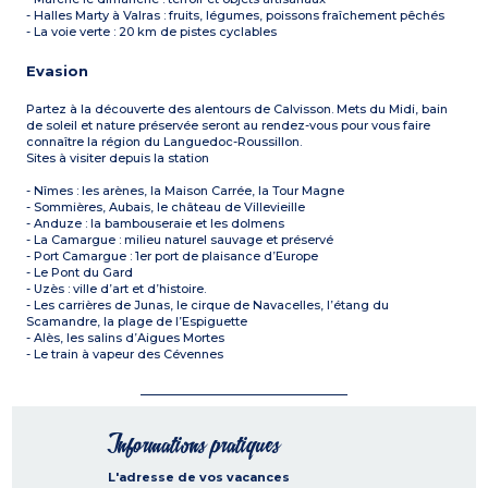
- Halles Marty à Valras : fruits, légumes, poissons fraîchement pêchés
- La voie verte : 20 km de pistes cyclables
Evasion
Partez à la découverte des alentours de Calvisson. Mets du Midi, bain
de soleil et nature préservée seront au rendez-vous pour vous faire
connaître la région du Languedoc-Roussillon.
Sites à visiter depuis la station
- Nîmes : les arènes, la Maison Carrée, la Tour Magne
- Sommières, Aubais, le château de Villevieille
- Anduze : la bambouseraie et les dolmens
- La Camargue : milieu naturel sauvage et préservé
- Port Camargue : 1er port de plaisance d’Europe
- Le Pont du Gard
- Uzès : ville d’art et d’histoire.
- Les carrières de Junas, le cirque de Navacelles, l’étang du
Scamandre, la plage de l’Espiguette
- Alès, les salins d’Aigues Mortes
- Le train à vapeur des Cévennes
Informations pratiques
L'adresse de vos vacances