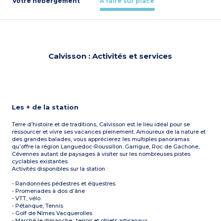
Votre hébergement
À faire sur place
Calvisson : Activités et services
Les + de la station
Terre d’histoire et de traditions, Calvisson est le lieu idéal pour se
ressourcer et vivre ses vacances pleinement. Amoureux de la nature et
des grandes balades, vous apprécierez les multiples panoramas
qu’offre la région Languedoc-Roussillon. Garrigue, Roc de Gachone,
Cévennes autant de paysages à visiter sur les nombreuses pistes
cyclables existantes.
Activités disponibles sur la station :
- Randonnées pédestres et équestres
- Promenades à dos d’âne
- VTT, vélo
- Pétanque, Tennis
- Golf de Nîmes Vacquerolles
- Marché le dimanche : terroir et objets artisanaux