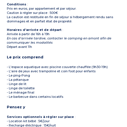
Wifi
Conditions
:
Terrasse avec stable et
Prix en euros, par appartement et par séjour.
banc, parasol et bains
Caution à régler sur place : 500€
finlandais
La caution est restituée en fin de séjour si hébergement rendu sans
dommages et en parfait état de propreté.
À noter :
- Linge de lit inclus
Horaires d’arrivée et de départ
:
- Linge de toilette inclus
Arrivée à partir de 16h à 19h
- Ménage de fin de séjour
En cas d’arrivée tardive, contacter le camping en amont afin de
inclus
communiquer les modalités
Départ avant 11h
Le prix comprend
- L'espace aquatique avec piscine couverte chauffée (9h30-19h)
- L'aire de jeux avec trampoline et coin foot pour enfants
- Le ping-Pong
- La pétanque
- Linge de lit
- Linge de toilette
- Le ménage final
- Le barbecue dans certains locatifs
Pensez y
Services optionnels à régler sur place
:
- Location kit bébé : 5€/jour
- Recharge éléctrique : 15€/nuit