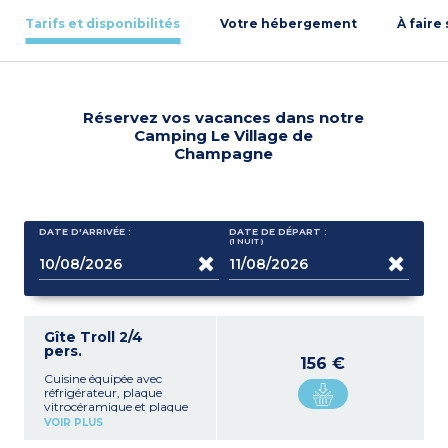
Tarifs et disponibilités
Votre hébergement
À faire
Réservez vos vacances dans notre
Camping Le Village de
Champagne
DATE D'ARRIVÉE :
DATE DE DÉPART :
(1
NUIT
)
Gîte Troll 2/4
pers.
156 €
Cuisine équipée avec
réfrigérateur, plaque
vitrocéramique et plaque
électrique, micro-ondes,
VOIR PLUS
bouilloire, cafetière, table et