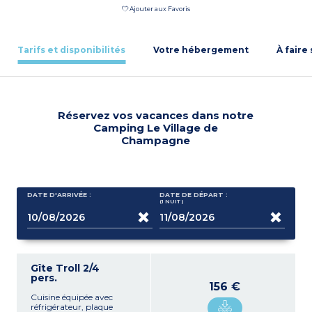
Ajouter aux Favoris
Tarifs et disponibilités
Votre hébergement
À faire
Réservez vos vacances dans notre
Camping Le Village de
Champagne
DATE D'ARRIVÉE :
DATE DE DÉPART :
(1
NUIT
)
Gîte Troll 2/4
pers.
156 €
Cuisine équipée avec
réfrigérateur, plaque