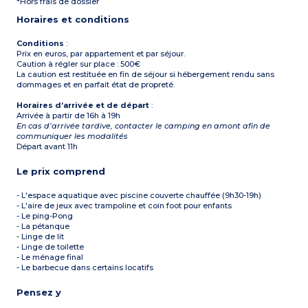
*Hors frais de dossier
lavabo
- Linge de toilette inclus
Lave-linge
- Ménage de fin de séjour
Horaires et conditions
WC séparés
inclus
TV
Wifi
Conditions
:
Terrasse avec stable et
Prix en euros, par appartement et par séjour.
banc, parasol et bains
Caution à régler sur place : 500€
finlandais
La caution est restituée en fin de séjour si hébergement rendu sans
dommages et en parfait état de propreté.
À noter :
- Linge de lit inclus
Horaires d’arrivée et de départ
:
- Linge de toilette inclus
Arrivée à partir de 16h à 19h
- Ménage de fin de séjour
En cas d’arrivée tardive, contacter le camping en amont afin de
inclus
communiquer les modalités
Départ avant 11h
Le prix comprend
- L'espace aquatique avec piscine couverte chauffée (9h30-19h)
- L'aire de jeux avec trampoline et coin foot pour enfants
- Le ping-Pong
- La pétanque
- Linge de lit
- Linge de toilette
- Le ménage final
- Le barbecue dans certains locatifs
Pensez y