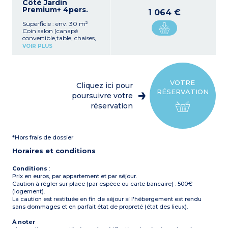
Côté Jardin
Premium+ 4pers.
1 064 €
Superficie : env. 30 m²
Coin salon (canapé
convertible,table, chaises,
TV)
VOIR PLUS
Coin cuisine (plaque 4 feux,
réfrigérateur, micro-ondes,
cafetière électrique, lave-
vaisselle, bouilloire, grille
pain)
VOTRE
Cliquez ici pour
1 chambre ave un lit
RÉSERVATION
double (160x200)
poursuivre votre
1 chambre avec 2 lits
réservation
simples (90 x 190 cm)
Salle d'eau avec douche,
lavabo et WC séparé
Terrasse couverte avec
*Hors frais de dossier
salon de jardin
Capacité max. 4
Horaires et conditions
personnes
Conditions
:
Prix en euros, par appartement et par séjour.
Caution à régler sur place (par espèce ou carte bancaire) : 500€
(logement).
La caution est restituée en fin de séjour si l'hébergement est rendu
sans dommages et en parfait état de propreté (état des lieux).
À noter