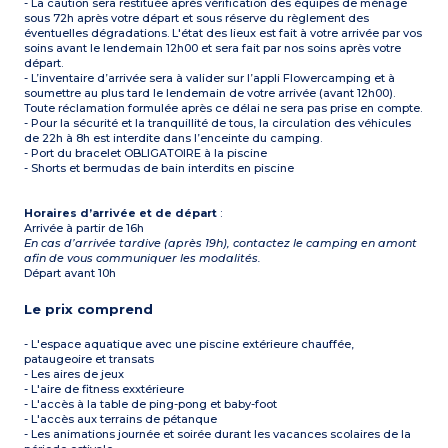
- La caution sera restituée après vérification des équipes de ménage
sous 72h après votre départ et sous réserve du règlement des
éventuelles dégradations. L'état des lieux est fait à votre arrivée par vos
soins avant le lendemain 12h00 et sera fait par nos soins après votre
départ.
- L’inventaire d’arrivée sera à valider sur l’appli Flowercamping et à
soumettre au plus tard le lendemain de votre arrivée (avant 12h00).
Toute réclamation formulée après ce délai ne sera pas prise en compte.
- Pour la sécurité et la tranquillité de tous, la circulation des véhicules
de 22h à 8h est interdite dans l’enceinte du camping.
- Port du bracelet OBLIGATOIRE à la piscine
- Shorts et bermudas de bain interdits en piscine
Horaires d’arrivée et de départ
:
Arrivée à partir de 16h
En cas d’arrivée tardive (après 19h), contactez le camping en amont
afin de vous communiquer les modalités.
Départ avant 10h
Le prix comprend
- L'espace aquatique avec une piscine extérieure chauffée,
pataugeoire et transats
- Les aires de jeux
- L'aire de fitness exxtérieure
- L'accès à la table de ping-pong et baby-foot
- L'accès aux terrains de pétanque
- Les animations journée et soirée durant les vacances scolaires de la