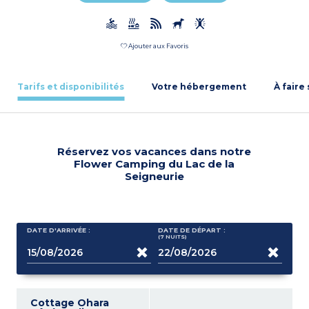
Ajouter aux Favoris
Tarifs et disponibilités
Votre hébergement
À faire
Réservez vos vacances dans notre
Flower Camping du Lac de la
Seigneurie
DATE D'ARRIVÉE :
DATE DE DÉPART :
(7
NUITS
)
Cottage Ohara