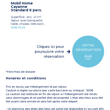
réfrigérateur, micro-ondes,
1 salle d’eau avec douche et
Mobil Home
cafetière électrique, lave-
lavabo
Cayanne
vaisselle, vaisselle)
1 WC séparé
Standard 6 pers.
1 chambre avec un lit
Terrasse semi-couverte
double (160 x 190 cm)
avec salon de jardin et 2
Superficie : env. 41 m²
2 chambres avec 2 lits
transats
Séjour avec banquette,
simples (90 x 190 cm)
Climatisation dans le
table, chaises, télévision,
1 salle d’eau avec douche et
séjour et chauffage dans
ventilateur
lavabo
VOIR PLUS
toutes les pièces
Kitchenette équipée
1 WC séparé
Capacité max. 4
(plaque de cuisson,
Terrasse semi-couverte
personnes, bébé inclus
réfrigérateur/congélateur,
avec salon de jardin et 2
micro-ondes, cafetière
transats
électrique, vaisselle)
Climatisation
VOTRE
Cliquez ici pour
1 chambre avec un lit
Capacité max. 6
RÉSERVATION
double (160 cm)
poursuivre votre
personnes, bébé inclus
1 chambre avec deux lits
réservation
simples jumeaux (80 cm)
À noter :
Draps et
1 chambre avec deux lits
serviettes fournis pour les
superposés (80 cm)
participants inscrits (lits
1 salle d’eau avec douche et
non faits à l’arrivée)
*Hors frais de dossier
lavabo
1 WC séparé
Horaires et conditions
Terrasse couverte et
fermable de 8m² incluse,
avec salon de jardin, deux
Prix en euros, par hébergement et par séjour.
transats
Caution à régler sur place (par carte bancaire ou chèque) : 300€
Capacité max. 6
La caution est restituée en fin de séjour si l’hébergement est rendu
personnes, bébé inclus
sans dommages et en parfait état de propreté. L'état des lieux aura été
fait avant votre arrivée et sera fait après votre départ.
- Un planning des états des lieux de sortie est disponible à l’accueil afin