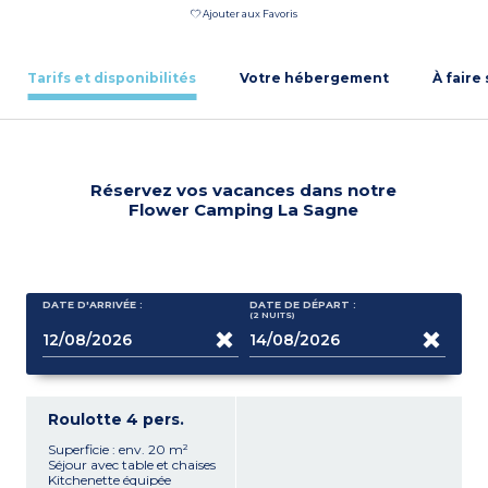
Ajouter aux Favoris
Tarifs et disponibilités
Votre hébergement
À faire
Réservez vos vacances dans notre
Flower Camping La Sagne
DATE D'ARRIVÉE :
DATE DE DÉPART :
(2
NUITS
)
Roulotte 4 pers.
Superficie : env. 20 m²
Séjour avec table et chaises
Kitchenette équipée