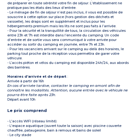
de préparer en toute sérénité votre fin de séjour. L'établissement ne
pratique pas les états des lieux d’entrée.
- Le ménage de fin de séjour n’est pas inclus, il vous est possible de
souscrire à cette option sur place (hors gestion des déchets et
vaisselle), les draps sont en supplément et inclus pour les
hébergements premium mais les lits ne sont pas faits à l’arrivée.
- Pour la sécurité et la tranquillité de tous, la circulation des véhicules
entre 23h et 7h est interdite dans l’enceinte du camping. Un code
d’entrée et de sortie vous sera communiqué à votre arrivée pour
accéder ou sortir du camping en journée, entre 7h et 23h.
- Pour les vacanciers arrivant sur le camping au-delà des horaires, le
parking tout proche de la réception vous permettra de garer votre
véhicule.
- L’accès piéton et vélos du camping est disponible 24h/24, aux abords
des barrières.
Horaires d’arrivée et de départ
:
Arrivée à partir de 16h
En cas d’arrivée tardive, contacter le camping en amont afin de
connaître les modalités. Attention, aucune entrée avec le véhicule ne
pourra être faite après 23h.
Départ avant 10h
Le prix comprend
- L'accès WIFI (réseau limité)
- L'espace aquatique (ouvert toute la saison) avec piscine couverte
chauffée, pataugeoire, bain à remous et bains de soleil
- Le city stade