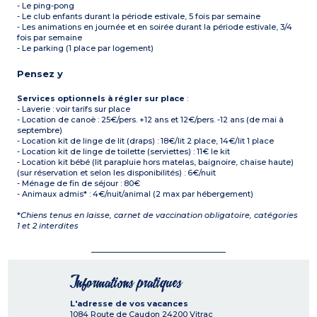
- Le ping-pong
- Le club enfants durant la période estivale, 5 fois par semaine
- Les animations en journée et en soirée durant la période estivale, 3/4
fois par semaine
- Le parking (1 place par logement)
Pensez y
Services optionnels à régler sur place
:
- Laverie : voir tarifs sur place
- Location de canoë : 25€/pers. +12 ans et 12€/pers. -12 ans (de mai à
septembre)
- Location kit de linge de lit (draps) : 18€/lit 2 place, 14€/lit 1 place
- Location kit de linge de toilette (serviettes) : 11€ le kit
- Location kit bébé (lit parapluie hors matelas, baignoire, chaise haute)
(sur réservation et selon les disponibilités) : 6€/nuit
- Ménage de fin de séjour : 80€
- Animaux admis* : 4€/nuit/animal (2 max par hébergement)
*
Chiens tenus en laisse, carnet de vaccination obligatoire, catégories
1 et 2 interdites
Informations pratiques
L'adresse de vos vacances
1084 Route de Caudon
24200
Vitrac