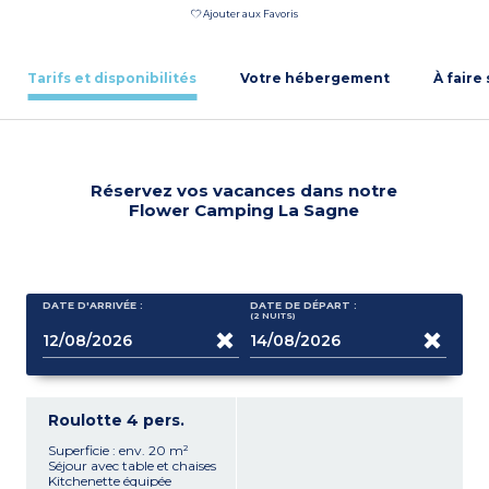
Ajouter aux Favoris
Tarifs et disponibilités
Votre hébergement
À faire
Réservez vos vacances dans notre
Flower Camping La Sagne
DATE D'ARRIVÉE :
DATE DE DÉPART :
(2
NUITS
)
Roulotte 4 pers.
Superficie : env. 20 m²
Séjour avec table et chaises
Kitchenette équipée