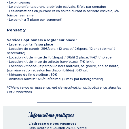
- Le ping-pong
- Le club enfants durant la période estivale, 5 fois par semaine
- Les animations en journée et en soirée durant la période estivale, 3/4
fois par semaine
- Le parking (1 place par logement)
Pensez y
Services optionnels à régler sur place
:
- Laverie : voir tarifs sur place
- Location de canoë : 25€/pers. +12 ans et 12€/pers. -12 ans (de mai à
septembre)
- Location kit de linge de lit (draps) : 18€/lit 2 place, 14€/lit 1 place
- Location kit de linge de toilette (serviettes) : 11€ le kit
- Location kit bébé (lit parapluie hors matelas, baignoire, chaise haute)
(sur réservation et selon les disponibilités) : 6€/nuit
- Ménage de fin de séjour : 80€
- Animaux admis* : 4€/nuit/animal (2 max par hébergement)
*
Chiens tenus en laisse, carnet de vaccination obligatoire, catégories
1 et 2 interdites
Informations pratiques
L'adresse de vos vacances
1084 Route de Caudon
24200
Vitrac