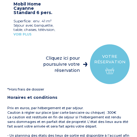
réfrigérateur, micro-ondes,
1 salle d’eau avec douche et
Mobil Home
cafetière électrique, lave-
lavabo
Cayanne
vaisselle, vaisselle)
1 WC séparé
Standard 6 pers.
1 chambre avec un lit
Terrasse semi-couverte
double (160 x 190 cm)
avec salon de jardin et 2
Superficie : env. 41 m²
2 chambres avec 2 lits
transats
Séjour avec banquette,
simples (90 x 190 cm)
Climatisation dans le
table, chaises, télévision,
1 salle d’eau avec douche et
séjour et chauffage dans
ventilateur
lavabo
VOIR PLUS
toutes les pièces
Kitchenette équipée
1 WC séparé
Capacité max. 4
(plaque de cuisson,
Terrasse semi-couverte
personnes, bébé inclus
réfrigérateur/congélateur,
avec salon de jardin et 2
micro-ondes, cafetière
transats
électrique, vaisselle)
Climatisation
VOTRE
Cliquez ici pour
1 chambre avec un lit
Capacité max. 6
RÉSERVATION
double (160 cm)
poursuivre votre
personnes, bébé inclus
1 chambre avec deux lits
réservation
simples jumeaux (80 cm)
À noter :
Draps et
1 chambre avec deux lits
serviettes fournis pour les
superposés (80 cm)
participants inscrits (lits
1 salle d’eau avec douche et
non faits à l’arrivée)
*Hors frais de dossier
lavabo
1 WC séparé
Horaires et conditions
Terrasse couverte et
fermable de 8m² incluse,
avec salon de jardin, deux
Prix en euros, par hébergement et par séjour.
transats
Caution à régler sur place (par carte bancaire ou chèque) : 300€
Capacité max. 6
La caution est restituée en fin de séjour si l’hébergement est rendu
personnes, bébé inclus
sans dommages et en parfait état de propreté. L'état des lieux aura été
fait avant votre arrivée et sera fait après votre départ.
- Un planning des états des lieux de sortie est disponible à l’accueil afin