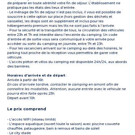
de préparer en toute sérénité votre fin de séjour. L'établissement ne
pratique pas les états des lieux d’entrée.
- Le ménage de fin de séjour n’est pas inclus, il vous est possible de
souscrire à cette option sur place (hors gestion des déchets et
vaisselle), les draps sont en supplément et inclus pour les
hébergements premium mais les lits ne sont pas faits à l’arrivée.
- Pour la sécurité et la tranquillité de tous, la circulation des véhicules
entre 23h et 7h est interdite dans l’enceinte du camping. Un code
d’entrée et de sortie vous sera communiqué à votre arrivée pour
accéder ou sortir du camping en journée, entre 7h et 23h.
- Pour les vacanciers arrivant sur le camping au-delà des horaires, le
parking tout proche de la réception vous permettra de garer votre
véhicule.
- L’accès piéton et vélos du camping est disponible 24h/24, aux abords
des barrières.
Horaires d’arrivée et de départ
:
Arrivée à partir de 16h
En cas d’arrivée tardive, contacter le camping en amont afin de
connaître les modalités. Attention, aucune entrée avec le véhicule ne
pourra être faite après 23h.
Départ avant 10h
Le prix comprend
- L'accès WIFI (réseau limité)
- L'espace aquatique (ouvert toute la saison) avec piscine couverte
chauffée, pataugeoire, bain à remous et bains de soleil
- Le city stade