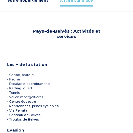
Votre hébergement
À faire sur place
Pays-de-Belvès : Activités et
services
Les + de la station
- Canoë, paddle
- Pêche
- Escalade, accrobranche
- Karting, quad
- Tennis
- Vol en montgolfières
- Centre équestre
- Randonnées, pistes cyclables
- Via Ferrata
- Château de Belvès
- Troglos de Belvès
Evasion