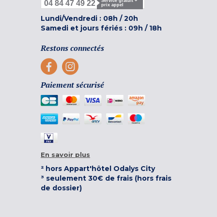
Service gratuit +
04 84 47 49 22
prix appel
Lundi/Vendredi :
08h
/
20h
Samedi et jours fériés :
09h
/
18h
Restons connectés
Paiement sécurisé
En savoir plus
² hors Appart'hôtel Odalys City
³ seulement 30€ de frais (hors frais
de dossier)