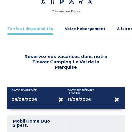
Ajouter aux Favoris
Tarifs et disponibilités
Votre hébergement
À faire
Réservez vos vacances dans notre
Flower Camping Le Val de la
Marquise
DATE D'ARRIVÉE :
DATE DE DÉPART :
(2
NUITS
)
Mobil Home Duo
2 pers.