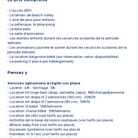
- L'accès WIFI
- Le terrain de beach volley
- L'aire de jeux pour enfants
- La pétanque, le ping-pong
- Le bike park
- La salle d'animation
- Les ateliers enfants durant les vacances scolaires de la période
estivale
- Les animations journée et soirée durant les vacances scolaires de la
période estivale
- La location baignoire bébé (sur réservation, selon disponibilités)
- Le parking (1 place par hébergement)
Pensez y
Services optionnels à régler sur place
:
- Laverie : 4€ - Séchage : 3€
- Location kit linge bain (drap, serviette, tapis) : 8€/change/personne
- Location kit draps lit 2 personnes (160 cm) : 20€/lit
- Location kit draps lit 1 personne (80 cm) : 15€/lit
- Location lit bébé : 15€/semaine
- Location chaise bébé : 15€/semaine
- Location de vélo (voir tarifs sur place)
- Activités de la base de loisirs nautiques (voir tarifs sur place)
- Billard, baby-foot (voir tarifs sur place)
- Escalade, tyrolienne (voir tarifs sur place)
- Paintball, tir à l'arc (voir tarifs sur place)