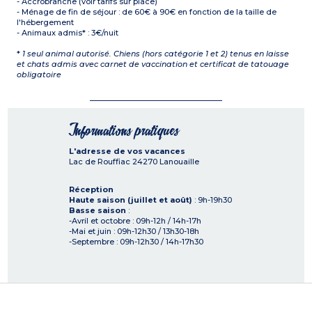
- Accrobranche (voir tarifs sur place)
- Ménage de fin de séjour : de 60€ à 90€ en fonction de la taille de
l'hébergement
- Animaux admis* : 3€/nuit
*
1 seul animal autorisé. Chiens (hors catégorie 1 et 2) tenus en laisse
et chats admis avec carnet de vaccination et certificat de tatouage
obligatoire
Informations pratiques
L'adresse de vos vacances
Lac de Rouffiac
24270
Lanouaille
Réception
Haute saison (juillet et août)
: 9h-19h30
Basse saison
:
-Avril et octobre : 09h-12h / 14h-17h
-Mai et juin : 09h-12h30 / 13h30-18h
-Septembre : 09h-12h30 / 14h-17h30