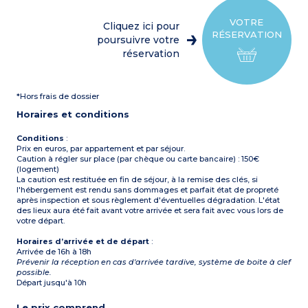
réfrigérateur-congélateur,
1 salle d'eau
micro-ondes, cafetière
1 WC séparé
électrique, bouilloire, lave-
Terrasse avec salon de
VOTRE
Cliquez ici pour
vaisselle, vaisselle)
jardin et 2 chaises longues
RÉSERVATION
1 chambre avec 1 lit double
poursuivre votre
Capacité max. 8
(160 cm)
personnes
réservation
2 chambres avec 2 lits
simples (80 cm)
2 salles d'eau avec douche,
lavabo
*Hors frais de dossier
2 WC séparés
Terrasse couverte avec
Horaires et conditions
salon de jardin et 2 chaises
longues
Capacité max. 8
Conditions
:
personnes
Prix en euros, par appartement et par séjour.
Caution à régler sur place (par chèque ou carte bancaire) : 150€
(logement)
La caution est restituée en fin de séjour, à la remise des clés, si
l'hébergement est rendu sans dommages et parfait état de propreté
après inspection et sous règlement d'éventuelles dégradation. L'état
des lieux aura été fait avant votre arrivée et sera fait avec vous lors de
votre départ.
Horaires d’arrivée et de départ
:
Arrivée de 16h à 18h
Prévenir la réception en cas d'arrivée tardive, système de boite à clef
possible.
Départ jusqu'à 10h
Le prix comprend