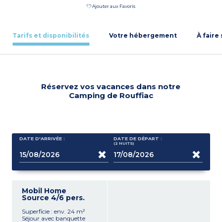
Ajouter aux Favoris
Tarifs et disponibilités
Votre hébergement
À faire
Réservez vos vacances dans notre
Camping de Rouffiac
DATE D'ARRIVÉE :
DATE DE DÉPART :
(2
NUITS
)
Mobil Home
Source 4/6 pers.
Superficie : env. 24 m²
Séjour avec banquette