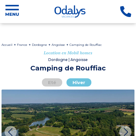
Accueil
France
Dordogne
Angoisse
Camping de Rouffiac
Location en Mobil homes
Dordogne | Angoisse
Camping de Rouffiac
Eté
Hiver