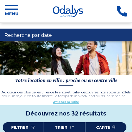
Recherche par date
Votre location en ville : proche ou en centre ville
Au cœur des plus belles villes de France et Italie, découvrez nos apparts hôtels
pour un séjour en toute liberté, le temps d'un week-end ou d’une semaine,
en formule résidentielle ou hôtelière.
Afficher la suite
Envie d’une petite pause urbaine ou de visiter une nouvelle ville ? Choisissez
une location en centre ville en séjournant parmi les apparts hôtels Odalys
Découvrez nos 32 résultats
situés aux quatre coins de la France ou en région toscane en Italie. Il n’y aura
pas de meilleure option pour plonger au cœur de la vie locale en réservant
votre location d’appartement avec en bonus les prestations et services d’un
hôtel.
FILTRER
TRIER
CARTE