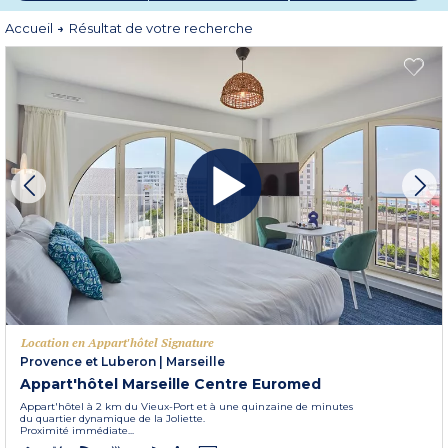
Découvrez toutes nos destinations en centre ville dans les régions d’Alsace,
Aquitaine, Bourgogne et Ain, Bretagne, Centre – Limousin – Auvergne, Côte
Accueil
Résultat de votre recherche
d’Azur, Languedoc Roussillon, du pays Lyonnais, Nord Picardie, Poitou
Charentes, Provence et Lubéron, Pyrénées ou en région Sud-Ouest.
Location en Appart'hôtel Signature
Provence et Luberon
|
Marseille
Appart'hôtel Marseille Centre Euromed
Appart'hôtel à 2 km du Vieux-Port et à une quinzaine de minutes
du quartier dynamique de la Joliette.
Proximité immédiate...