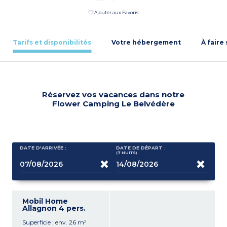
Ajouter aux Favoris
Tarifs et disponibilités
Votre hébergement
À faire
Réservez vos vacances dans notre
Flower Camping Le Belvédère
DATE D'ARRIVÉE :
DATE DE DÉPART :
(7
NUITS
)
Mobil Home
Allagnon 4 pers.
Superficie : env. 26 m²