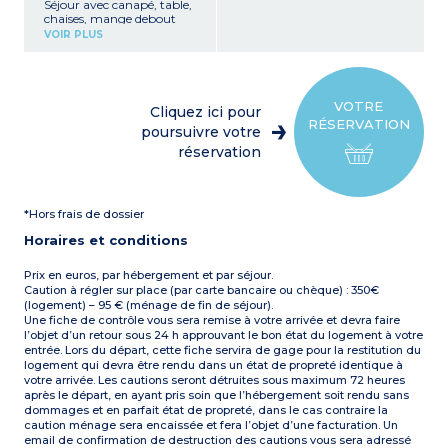
Séjour avec canapé, table,
chaises, mange debout
avec 2 tabourets, télévision
VOIR PLUS
Kitchenette équipée
(plaque de cuisson,
réfrigérateur/congélateur,
micro-ondes, cafetière
électrique, bouilloire, grille-
VOTRE
Cliquez ici pour
pain, vaisselle)
RÉSERVATION
1 chambre avec un lit
poursuivre votre
double (160 cm)
réservation
1 chambre avec deux lits
simples (80 cm)
1 salle d’eau avec douche,
lavabo, sèche-cheveux
*Hors frais de dossier
1 WC séparé
Terrasse couverte avec
Horaires et conditions
mobilier de jardin, 2
transats, barbecue
(charbon non fourni)
Prix en euros, par hébergement et par séjour.
Capacité max. 4
Caution à régler sur place (par carte bancaire ou chèque) : 350€
personnes
(logement) – 95 € (ménage de fin de séjour).
Une fiche de contrôle vous sera remise à votre arrivée et devra faire
l’objet d’un retour sous 24 h approuvant le bon état du logement à votre
entrée. Lors du départ, cette fiche servira de gage pour la restitution du
logement qui devra être rendu dans un état de propreté identique à
votre arrivée. Les cautions seront détruites sous maximum 72 heures
après le départ, en ayant pris soin que l’hébergement soit rendu sans
dommages et en parfait état de propreté, dans le cas contraire la
caution ménage sera encaissée et fera l’objet d’une facturation. Un
email de confirmation de destruction des cautions vous sera adressé