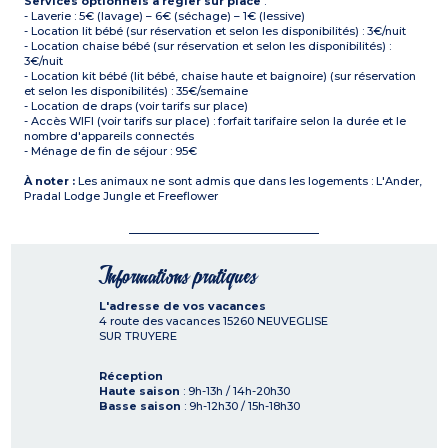
Services optionnels à régler sur place
:
- Laverie : 5€ (lavage) – 6€ (séchage) – 1€ (lessive)
- Location lit bébé (sur réservation et selon les disponibilités) : 3€/nuit
- Location chaise bébé (sur réservation et selon les disponibilités) :
3€/nuit
- Location kit bébé (lit bébé, chaise haute et baignoire) (sur réservation
et selon les disponibilités) : 35€/semaine
- Location de draps (voir tarifs sur place)
- Accès WIFI (voir tarifs sur place) : forfait tarifaire selon la durée et le
nombre d'appareils connectés
- Ménage de fin de séjour : 95€
À noter :
Les animaux ne sont admis que dans les logements : L'Ander,
Pradal Lodge Jungle et Freeflower
Informations pratiques
L'adresse de vos vacances
4 route des vacances
15260
NEUVEGLISE
SUR TRUYERE
Réception
Haute saison
: 9h-13h / 14h-20h30
Basse saison
: 9h-12h30 / 15h-18h30