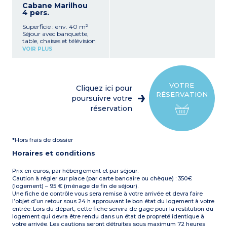
lavabo
Cabane Marilhou
micro-ondes, cafetière
1 WC séparé
4 pers.
électrique, bouilloire, grille-
Terrasse semi couverte
pain, vaisselle, lave-
avec chilienne et barbecue
Superficie : env. 40 m²
vaisselle)
Capacité max. 6
Séjour avec banquette,
1 chambre avec un lit
personnes
table, chaises et télévision
double (160 cm)
Kitchenette équipée
2 chambres avec deux lits
VOIR PLUS
(plaque de cuisson, lave-
simples jumeaux (80 cm)
vaisselle,
1 salle d’eau avec douche,
réfrigérateur/congélateur,
lavabo, sèche-cheveux
micro-ondes, cafetière
1 WC séparé
électrique, bouilloire, grille-
Terrasse semi-couverte
VOTRE
Cliquez ici pour
pain, vaisselle)
avec table et bancs en bois,
RÉSERVATION
1 chambre avec 1 lit double
poursuivre votre
2 transats et barbecue
(160 cm)
(charbon non fourni) (16
réservation
1 chambre avec 2 lits
m²)
simples (80 cm)
Capacité max. 6
1 salle d’eau avec douche,
personnes
lavabo, sèche-cheveux
*Hors frais de dossier
1 WC séparé
Terrasse couverte avec
Horaires et conditions
mobilier de jardin en bois,
transats et barbecue
(charbon non fourni) (13
Prix en euros, par hébergement et par séjour.
m²)
Caution à régler sur place (par carte bancaire ou chèque) : 350€
Capacité max. 4
(logement) – 95 € (ménage de fin de séjour).
personnes
Une fiche de contrôle vous sera remise à votre arrivée et devra faire
l’objet d’un retour sous 24 h approuvant le bon état du logement à votre
entrée. Lors du départ, cette fiche servira de gage pour la restitution du
logement qui devra être rendu dans un état de propreté identique à
votre arrivée. Les cautions seront détruites sous maximum 72 heures