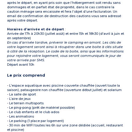
après le départ, en ayant pris soin que l’hébergement soit rendu sans
dommages et en parfait état de propreté, dans le cas contraire la
caution ménage sera encaissée et fera l’objet d’une facturation. Un
email de confirmation de destruction des cautions vous sera adressé
après votre départ.
Horaires d’arrivée et de départ
:
Arrivée de 17h à 20h30 (juillet août) et entre 15h et 18h30 (d'avril à juin et
en septembre)
En cas d’arrivée tardive, prévenir le camping en amont. Les clés de
votre logement seront ainsi à récupérer dans une boite à clés située
à côté de la réception. Le code de la boite, ainsi que les informations
pour rejoindre votre logement, vous seront communiqués le jour de
votre arrivée par SMS.
Départ avant 10h
Le prix comprend
- L'espace aquatique avec piscine couverte chauffée (ouvert toute la
saison), pataugeoire non chauffée (ouverture début juillet) et solarium
- La salle de sport
- L’aire de jeux
- Le terrain multisports
- Le ping-pong (prêt de matériel possible)
- Le club enfants et le club ados
- Les animations
- Le parking (1 place par logement)
- 30 min de WIFI toutes les 6h sur une zone dédiée (accueil, restaurant
et piscine)