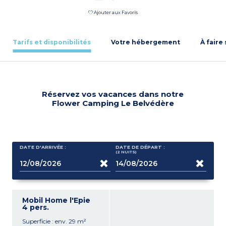
Ajouter aux Favoris
Tarifs et disponibilités
Votre hébergement
À faire
Réservez vos vacances dans notre
Flower Camping Le Belvédère
DATE D'ARRIVÉE :
DATE DE DÉPART :
(2
NUITS
)
Mobil Home l'Epie
4 pers.
Superficie : env. 29 m²