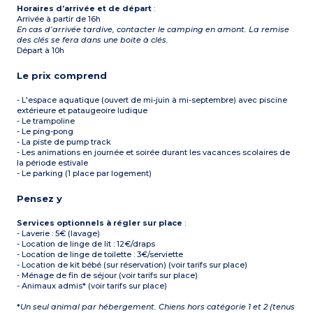
Horaires d’arrivée et de départ
:
Arrivée à partir de 16h
En cas d’arrivée tardive, contacter le camping en amont. La remise
des clés se fera dans une boite à clés.
Départ à 10h
Le prix comprend
- L'espace aquatique (ouvert de mi-juin à mi-septembre) avec piscine
extérieure et pataugeoire ludique
- Le trampoline
- Le ping-pong
- La piste de pump track
- Les animations en journée et soirée durant les vacances scolaires de
la période estivale
- Le parking (1 place par logement)
Pensez y
Services optionnels à régler sur place
:
- Laverie : 5€ (lavage)
- Location de linge de lit : 12€/draps
- Location de linge de toilette : 3€/serviette
- Location de kit bébé (sur réservation) (voir tarifs sur place)
- Ménage de fin de séjour (voir tarifs sur place)
- Animaux admis* (voir tarifs sur place)
*
Un seul animal par hébergement. Chiens hors catégorie 1 et 2 (tenus