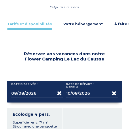
Ajouter aux Favoris
Tarifs et disponibilités
Votre hébergement
À faire
Réservez vos vacances dans notre
Flower Camping Le Lac du Causse
DATE D'ARRIVÉE :
DATE DE DÉPART :
(2
NUITS
)
Ecolodge 4 pers.
Superficie : env. 17 m²
Séjour avec une banquette