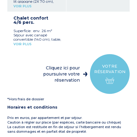
lit gigogne (2X 70 cm),
table, tabourets
VOIR PLUS
Kitchenette équipée
(plaque de cuisson,
Chalet confort
réfrigérateur, micro-ondes,
4/6 pers.
cafetière électrique,
vaisselle)
Superficie : env. 26 m²
1 chambre avec deux lits
Séjour avec canapé
superposés (70 cm)
convertible (140 cm), table,
Terrasse couverte avec
chaises, télévision
salon de jardin (4 m²)
VOIR PLUS
Kitchenette équipée
À noter :
Logement sans
(plaque de cuisson,
sanitaire (sanitaires du
réfrigérateur/congélateur,
camping à proximité)
micro-ondes, cafetière à
Capacité max. 4
filtre, lave-vaisselle,
personnes
VOTRE
Cliquez ici pour
vaisselle)
RÉSERVATION
1 chambre avec 1 lit double
poursuivre votre
(140 cm)
réservation
1 chambre avec 2 lits
simples (80 cm)
1 salle d’eau avec douche,
lavabo, WC
*Hors frais de dossier
Terrasse couverte avec
salon de jardin (6 m²)
Horaires et conditions
Capacité max. 6
personnes
Prix en euros, par appartement et par séjour.
Caution à régler sur place (par espèces, carte bancaire ou chèque)
La caution est restituée en fin de séjour si l’hébergement est rendu
sans dommages et en parfait état de propreté.