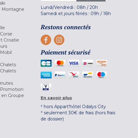
ski
Lundi/Vendredi :
08h
/
20h
la Montagne
Samedi et jours fériés :
09h
/
18h
a
Restons connectés
lle
 Corse
et Croatie
ours
Paiement sécurisé
 Mobil
Chalets
Chalets
inutes
 Promotion
r en Groupe
En savoir plus
² hors Appart'hôtel Odalys City
³ seulement 30€ de frais (hors frais
de dossier)