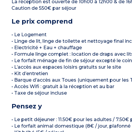
La réception est ouverte de 10h00 à 12h00 & de 1
poêle, ouvre-bouteille), Micro-ondes,
Réfrigérateur, Evier, Plaque électrique, table
Caution de 550€ par séjour
Une chambre à coucher avec un lit Queen Size
d’où vous aurez une vue plongeante sur
l’étang.
Le prix comprend
1 Chambre (linge de lit et lit fait à l’arrivée)
• 1 Lit double 160*190
• 1 Lit Gigogne 90*190
• Le Logement
Salle d’eau toute équipée (linge de toilette
fournis): Douche, WC Séparé, Lavabo
• Linge de lit, linge de toilette et nettoyage final inc
Extérieur: Terrasse de (8 m²) avec bain à
• Electricité + Eau + chauffage
remous, salon de jardin.
• Formule linge complet : location de draps avec lits 
• Le forfait ménage de fin de séjour excepté le coin 
• L’accès aux espaces loisirs gratuits sur le site
• Kit d’entretien
• Barque d’accès aux Toues (uniquement pour les
• Accès Wifi : gratuit à la réception et au bar
• Taxe de séjour incluse
Pensez y
• Le petit déjeuner : 11.50€ pour les adultes / 7.50€
• Le forfait animal domestique (8€ / jour, plafonné