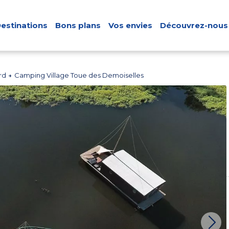
estinations
Bons plans
Vos envies
Découvrez-nous
rd
Camping Village Toue des Demoiselles