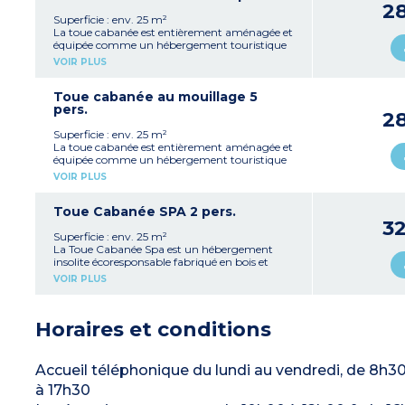
2
Superficie : env. 25 m²
La toue cabanée est entièrement aménagée et
équipée comme un hébergement touristique
type Junior Suite, au standard d’une chambre
VOIR PLUS
d’hôtel 4 étoiles.
Elles sont amarrées au bord de l’étang.
Son habitat de 25 m² en bois est conçu pour
Toue cabanée au mouillage 5
accueillir 5 personnes.
pers.
2
A bord, vous trouverez
Un séjour avec canapé-lit
Superficie : env. 25 m²
Cuisine: Cafetière Senseo, Bouilloire, Vaisselle
La toue cabanée est entièrement aménagée et
(couverts, verre, assiette, bol, tasse, casserole,
équipée comme un hébergement touristique
poêle, ouvre-bouteille), Micro-ondes,
type Junior Suite, au standard d’une chambre
VOIR PLUS
Réfrigérateur, Evier, Plaque électrique, Table
d’hôtel 4 étoiles.
1 Chambre (linge de lit et lit fait à l’arrivée)
Elle est en mouillage et accessible par barque.
• 1 Lit double 160*190
Son habitat de 25 m² en bois est conçu pour
Toue Cabanée SPA 2 pers.
• 1 Lit canapé 140*190
accueillir 5 personnes.
3
• 1 Lit Gigogne 90*190
A bord, vous trouverez
Superficie : env. 25 m²
Sanitaires (linge de toilette fournis): Douche,
Un séjour avec canapé-lit
La Toue Cabanée Spa est un hébergement
WC Séparé, Lavabo
Cuisine: Cafetière Senseo, Bouilloire, Vaisselle
insolite écoresponsable fabriqué en bois et
Une terrasse aménagée de 8m² à même le
(couverts, verre, assiette, bol, tasse, casserole,
flottante.
VOIR PLUS
pont avec Salon de jardin
poêle, ouvre-bouteille), Micro-ondes,
La Toue cabanée Spa se situe au mouillage.
Réfrigérateur, Evier, Plaque électrique, Table
Cela veut dire que pour y accéder il va falloir
1 Chambre (linge de lit et lit fait à l’arrivée)
jouer aux aventuriers et ramer jusqu’à votre
Horaires et conditions
• 1 Lit double 160*190
logement avec Spa privatif.
• 1 Lit canapé 140*190
• 1 Lit Gigogne 90*190
Espace à vivre avec salon et kitchenette: une
Sanitaires (linge de toilette fournis): Douche,
table basse astucieuse vous permettra de
Accueil téléphonique du lundi au vendredi, de 8h30
WC Séparé, Lavabo
transformer cet espace en salle à manger.
Une terrasse aménagée de 8m² à même le
à 17h30
Cuisine: Cafetière Senseo, Bouilloire, Vaisselle
pont avec Salon de jardin
(couverts, verre, assiette, bol, tasse, casserole,