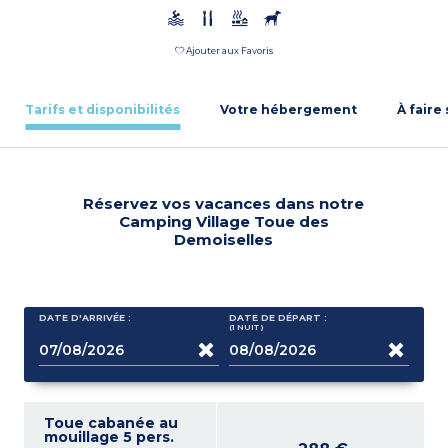
Ajouter aux Favoris
Tarifs et disponibilités
Votre hébergement
À faire
Réservez vos vacances dans notre
Camping Village Toue des
Demoiselles
DATE D'ARRIVÉE :
DATE DE DÉPART :
(1
NUIT
)
Toue cabanée au
mouillage 5 pers.