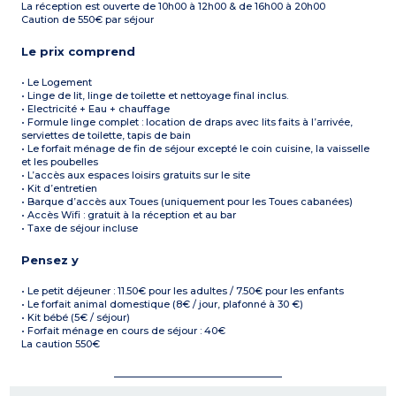
1 Chambre (linge de lit et lit
8m² à même le pont avec
La réception est ouverte de 10h00 à 12h00 & de 16h00 à 20h00
fait à l’arrivée)
Salon de jardin
Caution de 550€ par séjour
• 1 Lit double 160*190
• 1 Lit canapé 140*190
• 1 Lit Gigogne 90*190
Le prix comprend
Sanitaires (linge de toilette
fournis): Douche, WC
• Le Logement
Séparé, Lavabo
• Linge de lit, linge de toilette et nettoyage final inclus.
Une terrasse aménagée de
• Electricité + Eau + chauffage
8m² à même le pont avec
• Formule linge complet : location de draps avec lits faits à l’arrivée,
Salon de jardin
serviettes de toilette, tapis de bain
• Le forfait ménage de fin de séjour excepté le coin cuisine, la vaisselle
et les poubelles
• L’accès aux espaces loisirs gratuits sur le site
• Kit d’entretien
• Barque d’accès aux Toues (uniquement pour les Toues cabanées)
• Accès Wifi : gratuit à la réception et au bar
• Taxe de séjour incluse
Pensez y
• Le petit déjeuner : 11.50€ pour les adultes / 7.50€ pour les enfants
• Le forfait animal domestique (8€ / jour, plafonné à 30 €)
• Kit bébé (5€ / séjour)
• Forfait ménage en cours de séjour : 40€
La caution 550€