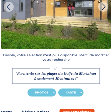
Désolé, votre sélection n'est plus disponible. Merci de modifier
votre recherche
"Farniente sur les plages du Golfe du Morbihan
à seulement 30 minutes !"
PHOTOS
CARTE
gement
À faire sur place
Nos bons plans !