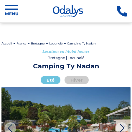
Accueil
France
Bretagne
Locunolé
Camping Ty Nadan
Location en Mobil homes
Bretagne | Locunolé
Camping Ty Nadan
Eté
Hiver