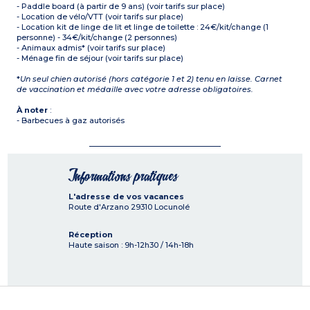
- Paddle board (à partir de 9 ans) (voir tarifs sur place)
- Location de vélo/VTT (voir tarifs sur place)
- Location kit de linge de lit et linge de toilette : 24€/kit/change (1
personne) - 34€/kit/change (2 personnes)
- Animaux admis* (voir tarifs sur place)
- Ménage fin de séjour (voir tarifs sur place)
*
Un seul chien autorisé (hors catégorie 1 et 2) tenu en laisse. Carnet
de vaccination et médaille avec votre adresse obligatoires.
À noter
:
- Barbecues à gaz autorisés
Informations pratiques
L'adresse de vos vacances
Route d'Arzano
29310
Locunolé
Réception
Haute saison : 9h-12h30 / 14h-18h