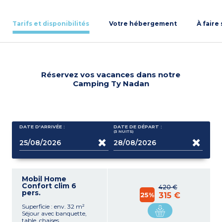
Tarifs et disponibilités
Votre hébergement
À faire
Réservez vos vacances dans notre
Camping Ty Nadan
DATE D'ARRIVÉE :
DATE DE DÉPART :
(3
NUITS
)
Mobil Home
Confort clim 6
420 €
pers.
25%
315 €
Superficie : env. 32 m²
Séjour avec banquette,
table, chaises