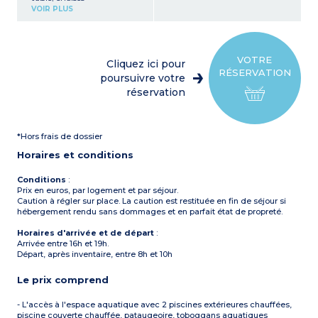
Coin cuisine (réfrigérateur
VOIR PLUS
avec freezer, plaque de
cuisson 4 feux gaz, micro-
ondes, cafetière électrique
(filtre), bouilloire)
1 chambre avec 1 lit double
VOTRE
Cliquez ici pour
(140 x 190 ou 160 x 190 cm)
RÉSERVATION
2 chambres avec lits
poursuivre votre
simples (80 x 190 cm)
réservation
Salle d'eau avec douche et
lavabo
WC (séparé ou dans la salle
d'eau)
*Hors frais de dossier
Terrasse partiellement
couverte avec salon de
Horaires et conditions
jardin (table et chaises),
barbecue ou plancha
(selon disponibilité)
Conditions
:
Prix en euros, par logement et par séjour.
Caution à régler sur place. La caution est restituée en fin de séjour si
hébergement rendu sans dommages et en parfait état de propreté.
Horaires d'arrivée et de départ
:
Arrivée entre 16h et 19h.
Départ, après inventaire, entre 8h et 10h
Le prix comprend
- L'accès à l'espace aquatique avec 2 piscines extérieures chauffées,
piscine couverte chauffée, pataugeoire, toboggans aquatiques