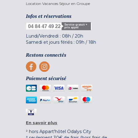
Location Vacances Séjour en Groupe
Infos et réservations
Service gratuit +
04 84 47 49 22
prix appel
Lundi/Vendredi :
08h
/
20h
Samedi et jours fériés :
09h
/
18h
Restons connectés
Paiement sécurisé
En savoir plus
² hors Appart'hôtel Odalys City
³ seulement 30€ de frais (hors frais de