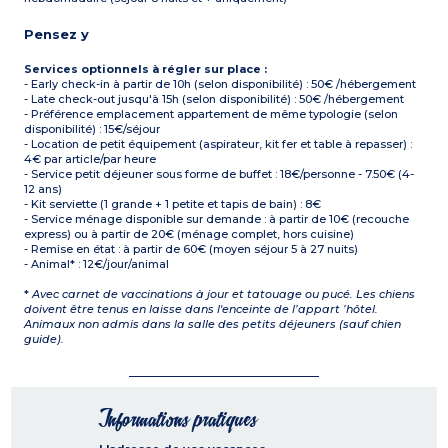
Pensez y
Services optionnels à régler sur place :
- Early check-in à partir de 10h (selon disponibilité) : 50€ /hébergement
- Late check-out jusqu'à 15h (selon disponibilité) : 50€ /hébergement
- Préférence emplacement appartement de même typologie (selon
disponibilité) : 15€/séjour
- Location de petit équipement (aspirateur, kit fer et table à repasser) :
4€ par article/par heure
- Service petit déjeuner sous forme de buffet : 18€/personne - 7.50€ (4-
12 ans)
- Kit serviette (1 grande + 1 petite et tapis de bain) : 8€
- Service ménage disponible sur demande : à partir de 10€ (recouche
express) ou à partir de 20€ (ménage complet, hors cuisine)
- Remise en état : à partir de 60€ (moyen séjour 5 à 27 nuits)
- Animal* : 12€/jour/animal
*
Avec carnet de vaccinations à jour et tatouage ou pucé. Les chiens
doivent être tenus en laisse dans l'enceinte de l’appart ’hôtel.
Animaux non admis dans la salle des petits déjeuners (sauf chien
guide).
Informations pratiques