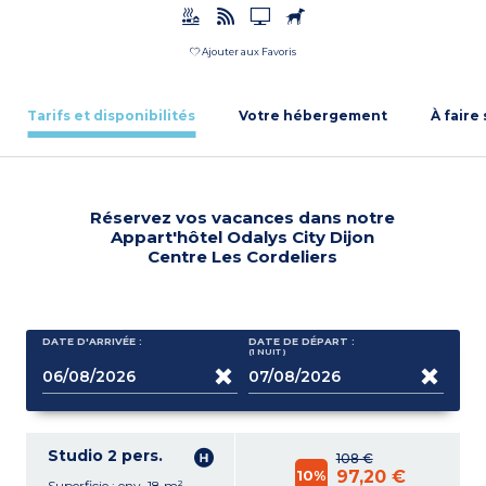
Ajouter aux Favoris
Tarifs et disponibilités
Votre hébergement
À faire
Réservez vos vacances dans notre
Appart'hôtel Odalys City Dijon
Centre Les Cordeliers
DATE D'ARRIVÉE :
DATE DE DÉPART :
(1
NUIT
)
Studio 2 pers.
108 €
10%
97,20 €
Superficie : env. 18 m²