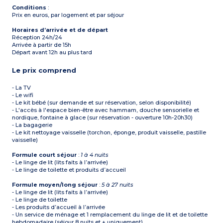
Conditions
:
Prix en euros, par logement et par séjour
Horaires d’arrivée et de départ
Réception 24h/24
Arrivée à partir de 15h
Départ avant 12h au plus tard
Le prix comprend
- La TV
- Le wifi
- Le kit bébé (sur demande et sur réservation, selon disponibilité)
- L'accès à l'espace bien-être avec hammam, douche sensorielle et
nordique, fontaine à glace (sur réservation - ouverture 10h-20h30)
- La bagagerie
- Le kit nettoyage vaisselle (torchon, éponge, produit vaisselle, pastille
vaisselle)
Formule court séjour
:
1 à 4 nuits
- Le linge de lit (lits faits à l’arrivée)
- Le linge de toilette et produits d’accueil
Formule moyen/long séjour
:
5 à 27 nuits
- Le linge de lit (lits faits à l’arrivée)
- Le linge de toilette
- Les produits d’accueil à l’arrivée
- Un service de ménage et 1 remplacement du linge de lit et de toilette
hebdomadaire (séjour 8 nuits et + uniquement)