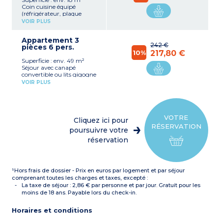
Coin cuisine équipé
(réfrigérateur, plaque
vitrocéramique, micro-
VOIR PLUS
ondes/gril, lave-vaisselle)
1 lit double ou 2 lits simples
Appartement 3
Salle de douche (sèche-
242 €
pièces 6 pers.
cheveux et sèche-
10%
217,80 €
serviettes)
Superficie : env. 49 m²
Certaines chambres sont
Séjour avec canapé
en mezzanine
convertible ou lits gigogne
Coin cuisine équipé
VOIR PLUS
(réfrigérateur, plaque
vitrocéramique, micro-
ondes/gril, lave-vaisselle)
2 chambres avec 1 lit
double ou 2 lits simples
VOTRE
Cliquez ici pour
chacune
RÉSERVATION
Salle de douche (sèche-
poursuivre votre
cheveux et sèche-
réservation
serviettes)
Certaines chambres sont
en mezzanine
¹Hors frais de dossier - Prix en euros par logement et par séjour
comprenant toutes les charges et taxes, excepté :
La taxe de séjour : 2,86 € par personne et par jour. Gratuit pour les
moins de 18 ans. Payable lors du check-in.
Horaires et conditions