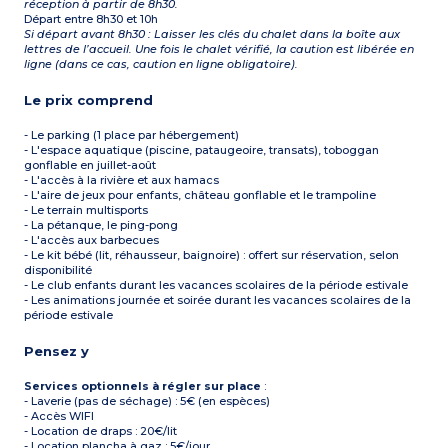
réception à partir de 8h30.
Départ entre 8h30 et 10h
Si départ avant 8h30 : Laisser les clés du chalet dans la boîte aux
lettres de l’accueil. Une fois le chalet vérifié, la caution est libérée en
ligne (dans ce cas, caution en ligne obligatoire).
Le prix comprend
- Le parking (1 place par hébergement)
- L'espace aquatique (piscine, pataugeoire, transats), toboggan
gonflable en juillet-août
- L'accès à la rivière et aux hamacs
- L'aire de jeux pour enfants, château gonflable et le trampoline
- Le terrain multisports
- La pétanque, le ping-pong
- L'accès aux barbecues
- Le kit bébé (lit, réhausseur, baignoire) : offert sur réservation, selon
disponibilité
- Le club enfants durant les vacances scolaires de la période estivale
- Les animations journée et soirée durant les vacances scolaires de la
période estivale
Pensez y
Services optionnels à régler sur place
:
- Laverie (pas de séchage) : 5€ (en espèces)
- Accès WIFI
- Location de draps : 20€/lit
- Location plancha à gaz : 5€/jour