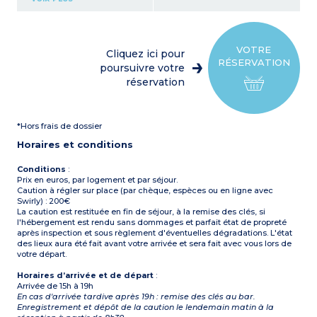
plaque de cuisson 4 feux,
réfrigérateur, micro-ondes,
cafetière électrique,
bouilloire, grille-pain,
vaisselle
VOTRE
Cliquez ici pour
1 chambre avec 1 lit double
RÉSERVATION
(140 x 190 cm)
poursuivre votre
1 chambre avec 2 lits
réservation
superposés (80 x 190 cm)
1 chambre avec 2 lits
simples (80 x 190 cm)
1 salle d’eau avec douche
*Hors frais de dossier
WC séparés
Terrasse couverte avec
Horaires et conditions
salon de jardin
Climatisation
Conditions
:
Prix en euros, par logement et par séjour.
Caution à régler sur place (par chèque, espèces ou en ligne avec
Swirly) : 200€
La caution est restituée en fin de séjour, à la remise des clés, si
l'hébergement est rendu sans dommages et parfait état de propreté
après inspection et sous règlement d'éventuelles dégradations. L'état
des lieux aura été fait avant votre arrivée et sera fait avec vous lors de
votre départ.
Horaires d’arrivée et de départ
:
Arrivée de 15h à 19h
En cas d'arrivée tardive après 19h : remise des clés au bar.
Enregistrement et dépôt de la caution le lendemain matin à la