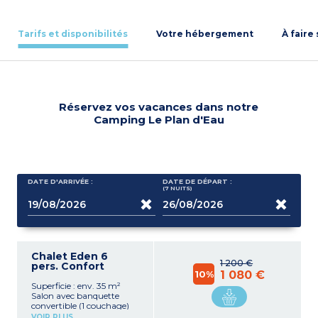
Tarifs et disponibilités
Votre hébergement
À faire
Réservez vos vacances dans notre
Camping Le Plan d'Eau
DATE D'ARRIVÉE :
DATE DE DÉPART :
(7
NUITS
)
Chalet Eden 6
1 200 €
pers. Confort
10%
1 080 €
Superficie : env. 35 m²
Salon avec banquette
convertible (1 couchage)
Coin cuisine avec évier,
VOIR PLUS