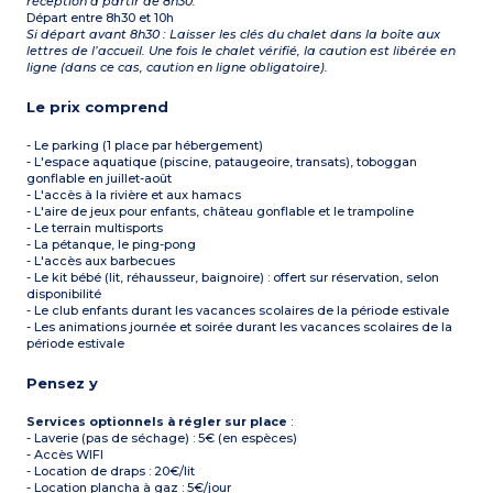
réception à partir de 8h30.
Départ entre 8h30 et 10h
Si départ avant 8h30 : Laisser les clés du chalet dans la boîte aux
lettres de l’accueil. Une fois le chalet vérifié, la caution est libérée en
ligne (dans ce cas, caution en ligne obligatoire).
Le prix comprend
- Le parking (1 place par hébergement)
- L'espace aquatique (piscine, pataugeoire, transats), toboggan
gonflable en juillet-août
- L'accès à la rivière et aux hamacs
- L'aire de jeux pour enfants, château gonflable et le trampoline
- Le terrain multisports
- La pétanque, le ping-pong
- L'accès aux barbecues
- Le kit bébé (lit, réhausseur, baignoire) : offert sur réservation, selon
disponibilité
- Le club enfants durant les vacances scolaires de la période estivale
- Les animations journée et soirée durant les vacances scolaires de la
période estivale
Pensez y
Services optionnels à régler sur place
:
- Laverie (pas de séchage) : 5€ (en espèces)
- Accès WIFI
- Location de draps : 20€/lit
- Location plancha à gaz : 5€/jour