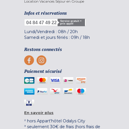
Location Vacances Séjour en Groupe
Infos et réservations
Service gratuit +
04 84 47 49 22
prix appel
Lundi/Vendredi :
08h
/
20h
Samedi et jours fériés :
09h
/
18h
Restons connectés
Paiement sécurisé
En savoir plus
² hors Appart'hôtel Odalys City
³ seulement 30€ de frais (hors frais de