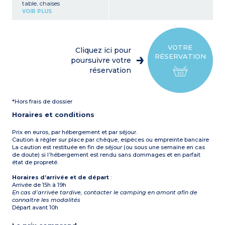
table, chaises
Kitchenette équipée
VOIR PLUS
(plaque de cuisson 4 feux,
réfrigérateur, congélateur,
micro-ondes, cafetière à
filtre, vaisselle)
1 chambre avec un lit
VOTRE
Cliquez ici pour
double (140 cm)
RÉSERVATION
1 chambre avec deux lits
poursuivre votre
simples jumeaux (80 cm)
réservation
1 salle d’eau avec douche et
lavabo
1 WC séparé
Paillote privée extérieure,
*Hors frais de dossier
chaise longue
À noter :
Logement
Horaires et conditions
disponible le samedi ou le
mercredi
Capacité max. 4
Prix en euros, par hébergement et par séjour.
personnes
Caution à régler sur place par chèque, espèces ou empreinte bancaire
La caution est restituée en fin de séjour (ou sous une semaine en cas
de doute) si l’hébergement est rendu sans dommages et en parfait
état de propreté.
Horaires d’arrivée et de départ
:
Arrivée de 15h à 19h
En cas d’arrivée tardive, contacter le camping en amont afin de
connaître les modalités
Départ avant 10h