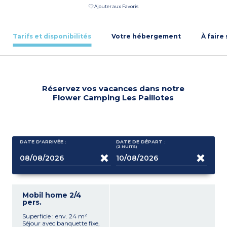
Ajouter aux Favoris
Tarifs et disponibilités
Votre hébergement
À faire
Réservez vos vacances dans notre
Flower Camping Les Paillotes
DATE D'ARRIVÉE :
DATE DE DÉPART :
(2
NUITS
)
Mobil home 2/4
pers.
Superficie : env. 24 m²
Séjour avec banquette fixe,