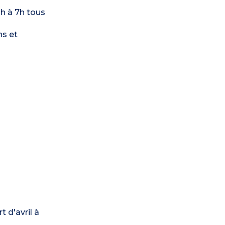
3h à 7h tous
ns et
 d'avril à