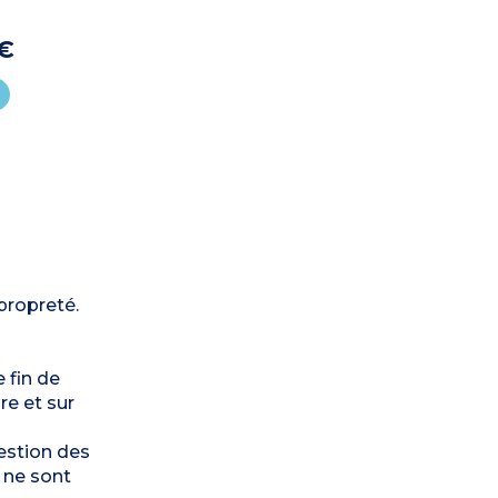
 €
propreté.
 fin de
re et sur
gestion des
 ne sont