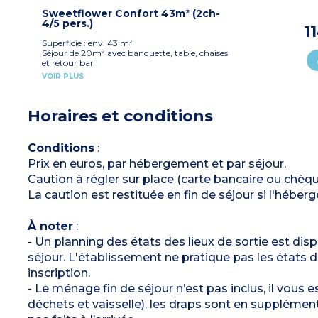
- Fermeture du logement avec un cadenas
1 chambre avec 1 lit double (140x190 cm)
1 chambre avec 2 lits simples (80x190 cm)
Sweetflower Confort 43m² (2ch-
1 salle d'eau avec douche, lavabo, WC
4/5 pers.)
1
Télévision
Terrasse couverte (10m²) avec salon de jardin
Superficie : env. 43 m²
Capacité max. 4 personnes
Séjour de 20m² avec banquette, table, chaises
À noter
: Draps et serviettes fournis pour les
et retour bar
participants inscrits (lits non faits à l’arrivée)
Cuisine équipée (plaque de cuisson,
VOIR PLUS
réfrigérateur/congélateur, micro-ondes, mini
four, cafetière électrique)
1 chambre avec 1 lit double (160x200 cm)
Horaires et conditions
1 chambre avec 2 lits simples (90x190 cm)
1 salle d'eau avec douche, lavabo
WC séparé
Télévision
Conditions
:
Terrasse semi-couverte (11m²) avec salon de
Prix en euros, par hébergement et par séjour.
jardin
Capacité max. 4 personnes
Caution à régler sur place (carte bancaire ou chèq
La caution est restituée en fin de séjour si l'héb
À noter
:
- Un planning des états des lieux de sortie est dispo
séjour. L'établissement ne pratique pas les états de
inscription.
- Le ménage fin de séjour n’est pas inclus, il vous 
déchets et vaisselle), les draps sont en supplémen