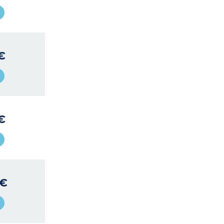
€
€
 €