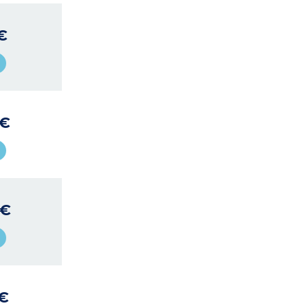
€
 €
 €
 €