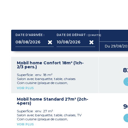
DATE D'ARRIVÉE :
DATE DE DÉPART :
(2
NUITS
)
Du 29/08/20
Mobil home Confort 18m² (1ch-
2/3 pers.)
8
Superficie : env. 18 m²
Salon avec banquette, table, chaises
Coin cuisine (plaque de cuisson,
réfrigérateur/congélateur, micro-ondes,
VOIR PLUS
cafetière électrique, vaisselle)
1 chambre avec 1 lit double (140x190 cm)
1 salle d'eau avec douche, lavabo et WC
Mobil home Standard 27m² (2ch-
Terrasse semi-couverte avec salon de jardin
4pers)
9
Capacité max. 2 personnes
Superficie : env. 27 m²
Salon avec banquette, table, chaises, TV
Coin cuisine (plaque de cuisson,
réfrigérateur/congélateur, cafetière électrique,
VOIR PLUS
micro-ondes, vaisselle)