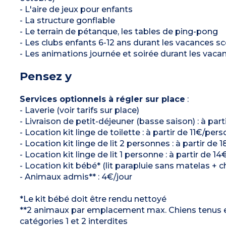
- L'aire de jeux pour enfants
- La structure gonflable
- Le terrain de pétanque, les tables de ping-pong
- Les clubs enfants 6-12 ans durant les vacances sco
- Les animations journée et soirée durant les vacan
Pensez y
Services optionnels à régler sur place
:
- Laverie (voir tarifs sur place)
- Livraison de petit-déjeuner (basse saison) : à part
- Location kit linge de toilette : à partir de 11€/per
- Location kit linge de lit 2 personnes : à partir de
- Location kit linge de lit 1 personne : à partir de 
- Location kit bébé* (lit parapluie sans matelas + c
- Animaux admis** : 4€/jour
*Le kit bébé doit être rendu nettoyé
**2 animaux par emplacement max. Chiens tenus en l
catégories 1 et 2 interdites