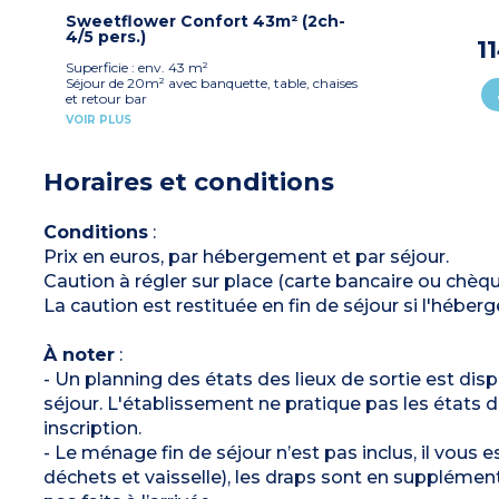
- Fermeture du logement avec un cadenas
1 chambre avec 1 lit double (140x190 cm)
1 chambre avec 2 lits simples (80x190 cm)
Sweetflower Confort 43m² (2ch-
1 salle d'eau avec douche, lavabo, WC
4/5 pers.)
1
Télévision
Terrasse couverte (10m²) avec salon de jardin
Superficie : env. 43 m²
Capacité max. 4 personnes
Séjour de 20m² avec banquette, table, chaises
À noter
: Draps et serviettes fournis pour les
et retour bar
participants inscrits (lits non faits à l’arrivée)
Cuisine équipée (plaque de cuisson,
VOIR PLUS
réfrigérateur/congélateur, micro-ondes, mini
four, cafetière électrique)
1 chambre avec 1 lit double (160x200 cm)
Horaires et conditions
1 chambre avec 2 lits simples (90x190 cm)
1 salle d'eau avec douche, lavabo
WC séparé
Télévision
Conditions
:
Terrasse semi-couverte (11m²) avec salon de
Prix en euros, par hébergement et par séjour.
jardin
Capacité max. 4 personnes
Caution à régler sur place (carte bancaire ou chèq
La caution est restituée en fin de séjour si l'héb
À noter
:
- Un planning des états des lieux de sortie est dispo
séjour. L'établissement ne pratique pas les états de
inscription.
- Le ménage fin de séjour n’est pas inclus, il vous 
déchets et vaisselle), les draps sont en supplémen