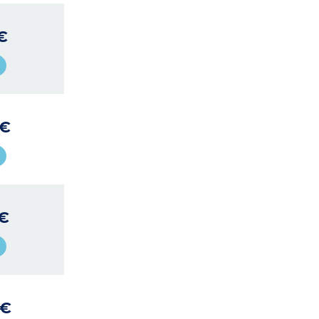
€
 €
 €
 €