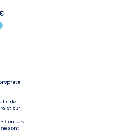
 €
propreté.
 fin de
re et sur
gestion des
 ne sont