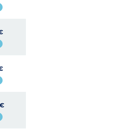
€
€
 €