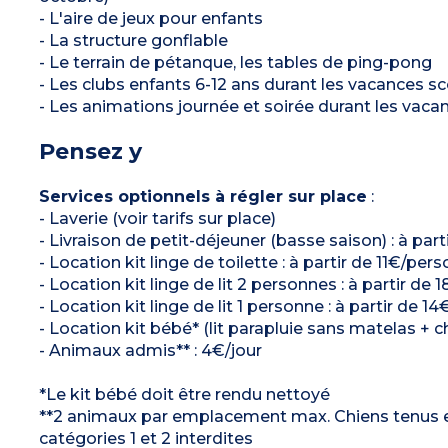
- L'aire de jeux pour enfants
- La structure gonflable
- Le terrain de pétanque, les tables de ping-pong
- Les clubs enfants 6-12 ans durant les vacances sco
- Les animations journée et soirée durant les vacan
Pensez y
Services optionnels à régler sur place
:
- Laverie (voir tarifs sur place)
- Livraison de petit-déjeuner (basse saison) : à part
- Location kit linge de toilette : à partir de 11€/per
- Location kit linge de lit 2 personnes : à partir de
- Location kit linge de lit 1 personne : à partir de 
- Location kit bébé* (lit parapluie sans matelas + c
- Animaux admis** : 4€/jour
*Le kit bébé doit être rendu nettoyé
**2 animaux par emplacement max. Chiens tenus en l
catégories 1 et 2 interdites