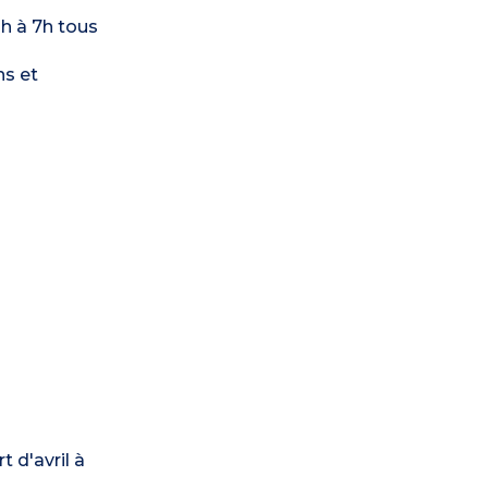
3h à 7h tous
ns et
 d'avril à