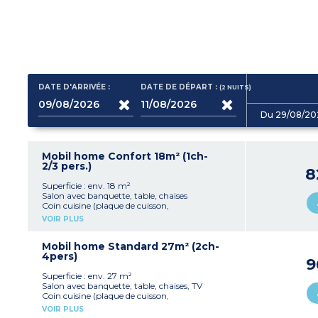
DATE D'ARRIVÉE :
DATE DE DÉPART :
(2
NUITS
)
Du 29/08/20
Mobil home Confort 18m² (1ch-
2/3 pers.)
8
Superficie : env. 18 m²
Salon avec banquette, table, chaises
Coin cuisine (plaque de cuisson,
réfrigérateur/congélateur, micro-ondes,
VOIR PLUS
cafetière électrique, vaisselle)
1 chambre avec 1 lit double (140x190 cm)
1 salle d'eau avec douche, lavabo et WC
Mobil home Standard 27m² (2ch-
Terrasse semi-couverte avec salon de jardin
4pers)
9
Capacité max. 2 personnes
Superficie : env. 27 m²
Salon avec banquette, table, chaises, TV
Coin cuisine (plaque de cuisson,
réfrigérateur/congélateur, cafetière électrique,
VOIR PLUS
micro-ondes, vaisselle)