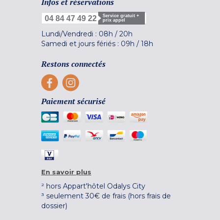
Infos et réservations
Service gratuit +
04 84 47 49 22
prix appel
Lundi/Vendredi :
08h
/
20h
Samedi et jours fériés :
09h
/
18h
Restons connectés
Paiement sécurisé
En savoir plus
² hors Appart'hôtel Odalys City
³ seulement 30€ de frais (hors frais de
dossier)