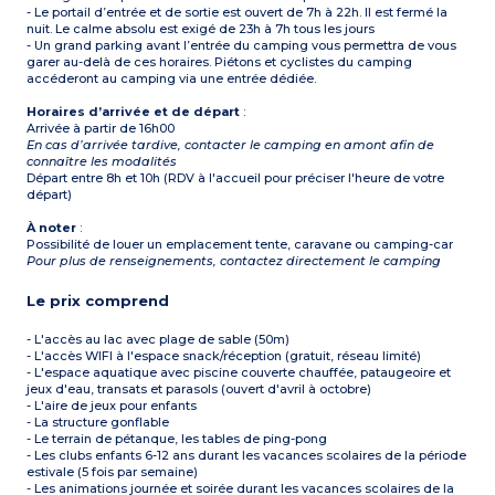
- Le portail d’entrée et de sortie est ouvert de 7h à 22h. Il est fermé la
nuit. Le calme absolu est exigé de 23h à 7h tous les jours
- Un grand parking avant l’entrée du camping vous permettra de vous
garer au-delà de ces horaires. Piétons et cyclistes du camping
accéderont au camping via une entrée dédiée.
Horaires d’arrivée et de départ
:
Arrivée à partir de 16h00
En cas d’arrivée tardive, contacter le camping en amont afin de
connaître les modalités
Départ entre 8h et 10h (RDV à l'accueil pour préciser l'heure de votre
départ)
À noter
:
Possibilité de louer un emplacement tente, caravane ou camping-car
Pour plus de renseignements, contactez directement le camping
Le prix comprend
- L'accès au lac avec plage de sable (50m)
- L'accès WIFI à l'espace snack/réception (gratuit, réseau limité)
- L'espace aquatique avec piscine couverte chauffée, pataugeoire et
jeux d'eau, transats et parasols (ouvert d'avril à octobre)
- L'aire de jeux pour enfants
- La structure gonflable
- Le terrain de pétanque, les tables de ping-pong
- Les clubs enfants 6-12 ans durant les vacances scolaires de la période
estivale (5 fois par semaine)
- Les animations journée et soirée durant les vacances scolaires de la