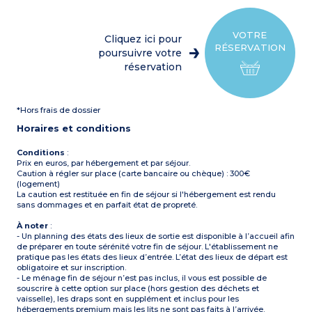
cuisson,
Terrasse couverte (10m²)
réfrigérateur/congélateur,
avec salon de jardin
micro-ondes, mini four,
Capacité max. 4
cafetière électrique)
personnes
VOTRE
Cliquez ici pour
1 chambre avec 1 lit double
À noter
: Draps et
RÉSERVATION
(160x200 cm)
poursuivre votre
serviettes fournis pour les
1 chambre avec 2 lits
participants inscrits (lits
réservation
simples (90x190 cm)
non faits à l’arrivée)
1 salle d'eau avec douche,
lavabo
WC séparé
*Hors frais de dossier
Télévision
Terrasse semi-couverte
Horaires et conditions
(11m²) avec salon de jardin
Capacité max. 4
personnes
Conditions
:
Prix en euros, par hébergement et par séjour.
Caution à régler sur place (carte bancaire ou chèque) : 300€
(logement)
La caution est restituée en fin de séjour si l'hébergement est rendu
sans dommages et en parfait état de propreté.
À noter
:
- Un planning des états des lieux de sortie est disponible à l’accueil afin
de préparer en toute sérénité votre fin de séjour. L'établissement ne
pratique pas les états des lieux d’entrée. L’état des lieux de départ est
obligatoire et sur inscription.
- Le ménage fin de séjour n’est pas inclus, il vous est possible de
souscrire à cette option sur place (hors gestion des déchets et
vaisselle), les draps sont en supplément et inclus pour les
hébergements premium mais les lits ne sont pas faits à l’arrivée.