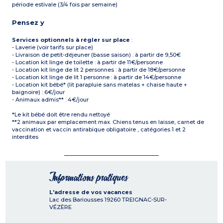
période estivale (3/4 fois par semaine)
Pensez y
Services optionnels à régler sur place
:
- Laverie (voir tarifs sur place)
- Livraison de petit-déjeuner (basse saison) : à partir de 9,50€
- Location kit linge de toilette : à partir de 11€/personne
- Location kit linge de lit 2 personnes : à partir de 18€/personne
- Location kit linge de lit 1 personne : à partir de 14€/personne
- Location kit bébé* (lit parapluie sans matelas + chaise haute +
baignoire) : 6€/jour
- Animaux admis** : 4€/jour
*Le kit bébé doit être rendu nettoyé
**2 animaux par emplacement max. Chiens tenus en laisse, carnet de
vaccination et vaccin antirabique obligatoire , catégories 1 et 2
interdites
Informations pratiques
L'adresse de vos vacances
Lac des Bariousses
19260
TREIGNAC-SUR-
VÉZÈRE