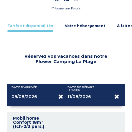
Ajouter aux Favoris
Tarifs et disponibilités
Votre hébergement
À faire
Réservez vos vacances dans notre
Flower Camping La Plage
DATE D'ARRIVÉE :
DATE DE DÉPART :
(2
NUITS
)
Mobil home
Confort 18m²
(1ch-2/3 pers.)