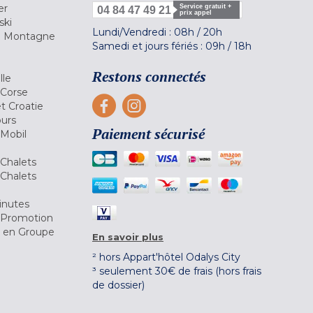
er
Service gratuit +
04 84 47 49 21
prix appel
ski
Lundi/Vendredi :
08h
/
20h
la Montagne
Samedi et jours fériés :
09h
/
18h
a
Restons connectés
lle
 Corse
et Croatie
ours
Paiement sécurisé
 Mobil
Chalets
Chalets
inutes
 Promotion
r en Groupe
En savoir plus
² hors Appart'hôtel Odalys City
³ seulement 30€ de frais (hors frais
de dossier)