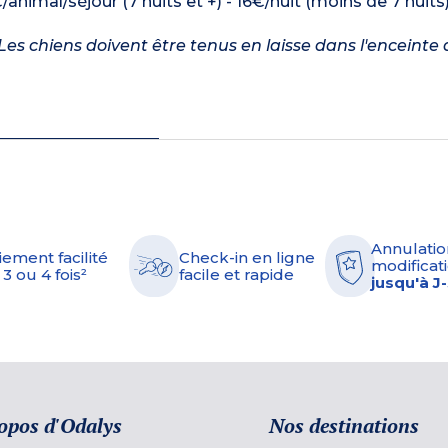
/animal/séjour (7 nuits et +) - 16€/nuit (moins de 7 nuits
es chiens doivent être tenus en laisse dans l'enceinte 
Annulatio
iement facilité
Check-in en ligne
modificati
 3 ou 4 fois²
facile et rapide
jusqu'à J
opos d'Odalys
Nos destinations