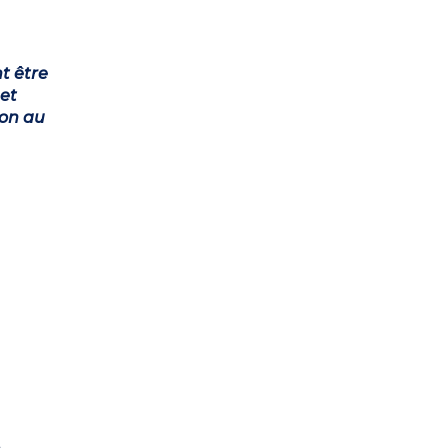
t être
et
ion au