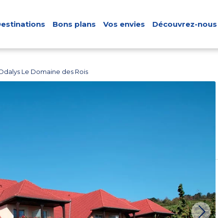
estinations
Bons plans
Vos envies
Découvrez-nous
Odalys Le Domaine des Rois