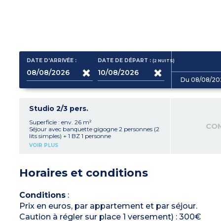
DATE D'ARRIVÉE :
DATE DE DÉPART :
(2
NUITS
)
Du 08/08/20
Studio 2/3 pers.
Superficie : env. 26 m²
CO
Séjour avec banquette gigogne 2 personnes (2
lits simples) + 1 BZ 1 personne
Kitchenette équipée (plaque vitrocéramique,
VOIR PLUS
réfrigérateur, micro-ondes-grill, lave-vaisselle)
Salle de bains (baignoire) avec WC
Horaires et conditions
Conditions
:
Prix en euros, par appartement et par séjour.
Caution à régler sur place 1 versement) : 300€