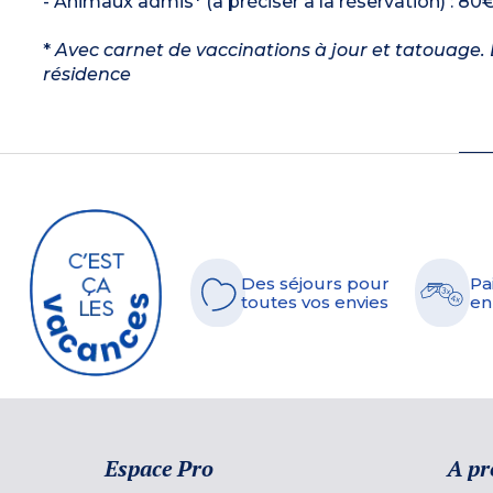
- Animaux admis* (à préciser à la réservation) : 80€
*
Avec carnet de vaccinations à jour et tatouage. L
résidence
Des séjours pour
Pa
toutes vos envies
en
Espace Pro
A pr