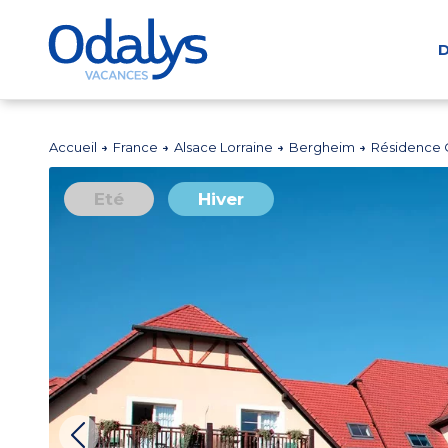
D
Accueil
France
Alsace Lorraine
Bergheim
Résidence 
Eté
Hiver