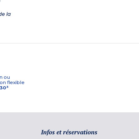
)
de la
n ou
on flexible
-30³
Infos et réservations