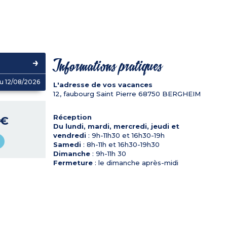
Informations pratiques
u 12/08/2026
L'adresse de vos vacances
12, faubourg Saint Pierre
68750
BERGHEIM
Réception
 €
Du lundi, mardi, mercredi, jeudi et
vendredi
: 9h-11h30 et 16h30-19h
Samedi
: 8h-11h et 16h30-19h30
Dimanche
: 9h-11h 30
Fermeture
: le dimanche après-midi