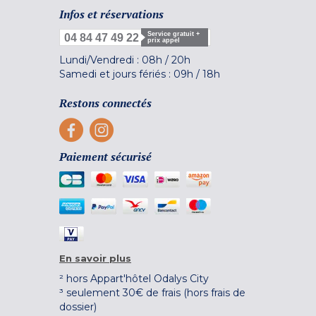
Infos et réservations
Service gratuit +
04 84 47 49 22
prix appel
Lundi/Vendredi :
08h
/
20h
Samedi et jours fériés :
09h
/
18h
Restons connectés
Paiement sécurisé
En savoir plus
² hors Appart'hôtel Odalys City
³ seulement 30€ de frais (hors frais de
dossier)