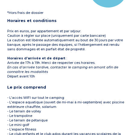
Capacité max. 5
personnes
personnes
À noter :
Les animaux ne
À noter :
Les animaux ne
*Hors frais de dossier
sont pas admis dans ce
sont pas admis dans ce
logement. Ce logement
logement.
Horaires et conditions
n’est pas adapté aux
enfants de – 3 ans.
Prix en euros, par appartement et par séjour.
Caution à régler sur place (uniquement par carte bancaire)
La caution est libérée automatiquement au bout de 30 jours par votre
banque, après le passage des équipes, si l’hébergement est rendu
sans dommages et en parfait état de propreté.
Horaires d’arrivée et de départ
:
Arrivée de 17h à 19h. Merci de respecter ces horaires.
En cas d’arrivée tardive, contacter le camping en amont afin de
connaître les modalités
Départ avant 10h
Le prix comprend
- L'accès WIFI sur tout le camping
- L'espace aquatique (ouvert de mi-mai à mi-septembre) avec piscine
extérieure chauffée, solarium
- Le terrain de volley
- Le trampoline
- Le terrain de pétanque
- Le mini-golf
- L’espace fitness
- Le club enfants et le club ados durant les vacances scolaires de la