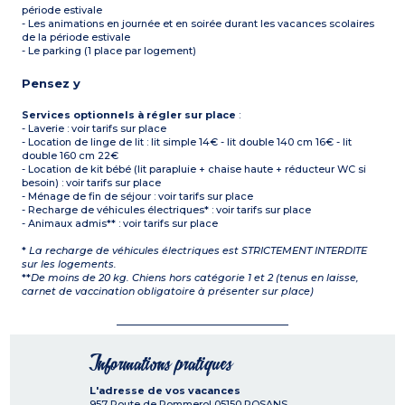
période estivale
- Les animations en journée et en soirée durant les vacances scolaires
de la période estivale
- Le parking (1 place par logement)
Pensez y
Services optionnels à régler sur place
:
- Laverie : voir tarifs sur place
- Location de linge de lit : lit simple 14€ - lit double 140 cm 16€ - lit
double 160 cm 22€
- Location de kit bébé (lit parapluie + chaise haute + réducteur WC si
besoin) : voir tarifs sur place
- Ménage de fin de séjour : voir tarifs sur place
- Recharge de véhicules électriques* : voir tarifs sur place
- Animaux admis** : voir tarifs sur place
*
La recharge de véhicules électriques est STRICTEMENT INTERDITE
sur les logements.
**
De moins de 20 kg. Chiens hors catégorie 1 et 2 (tenus en laisse,
carnet de vaccination obligatoire à présenter sur place)
Informations pratiques
L'adresse de vos vacances
957 Route de Pommerol
05150
ROSANS