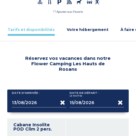
Ajouter aux Favoris
Tarifs et disponibilités
Votre hébergement
À faire
Réservez vos vacances dans notre
Flower Camping Les Hauts de
Rosans
DATE D'ARRIVÉE :
DATE DE DÉPART :
(2
NUITS
)
Cabane Insolite
POD Clim 2 pers.