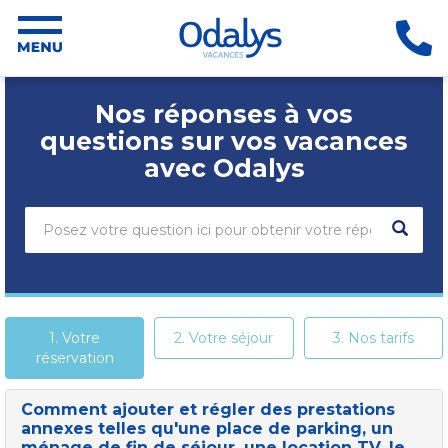
Nos réponses à vos
questions sur vos vacances
avec Odalys
Rechercher
une
question
dans
la
FAQ
1. Votre
2. Votre séjour
3. Nos tarifs
réservation
Comment ajouter et régler des prestations
annexes telles qu'une place de parking, un
ménage de fin de séjour, une location TV, le