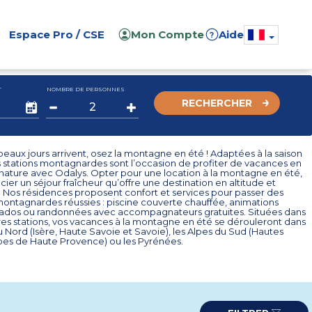
Espace Pro / CSE
Mon Compte
Aide
?
T
NOMBRE DE PERSONNES
RECHERCHER
eaux jours arrivent, osez la montagne en été ! Adaptées à la saison
es stations montagnardes sont l’occasion de profiter de vacances en
t nature avec Odalys. Opter pour une location à la montagne en été,
cier un séjour fraîcheur qu’offre une destination en altitude et
. Nos résidences proposent confort et services pour passer des
ontagnardes réussies : piscine couverte chauffée, animations
 ados ou randonnées avec accompagnateurs gratuites. Situées dans
res stations, vos vacances à la montagne en été se dérouleront dans
u Nord (Isère, Haute Savoie et Savoie), les Alpes du Sud (Hautes
lpes de Haute Provence) ou les Pyrénées.