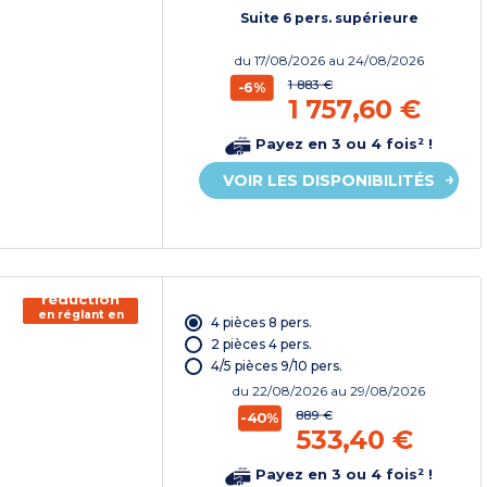
chèque
vacances*
Suite 6 pers. supérieure
du
17/08/2026
au 24/08/2026
1 883 €
-6%
1 757,60 €
Payez en 3 ou 4 fois² !
VOIR LES DISPONIBILITÉS
150€ de
réduction
en réglant en
4 pièces 8 pers.
chèque
vacances*
2 pièces 4 pers.
4/5 pièces 9/10 pers.
du
22/08/2026
au 29/08/2026
889 €
-40%
533,40 €
Payez en 3 ou 4 fois² !