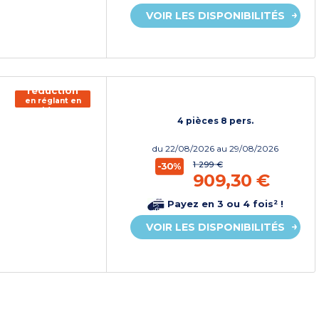
VOIR LES DISPONIBILITÉS
150€ de
réduction
en réglant en
chèque
vacances*
4 pièces 8 pers.
du
22/08/2026
au 29/08/2026
1 299 €
-30%
909,30 €
Payez en 3 ou 4 fois² !
VOIR LES DISPONIBILITÉS