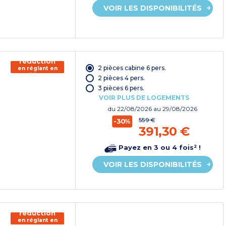
VOIR LES DISPONIBILITÉS
150€ de
réduction
2 pièces cabine 6 pers.
en réglant en
chèque
2 pièces 4 pers.
vacances*
3 pièces 6 pers.
VOIR PLUS DE LOGEMENTS
du
22/08/2026
au 29/08/2026
559 €
-30%
391,30 €
Payez en 3 ou 4 fois² !
VOIR LES DISPONIBILITÉS
150€ de
réduction
en réglant en