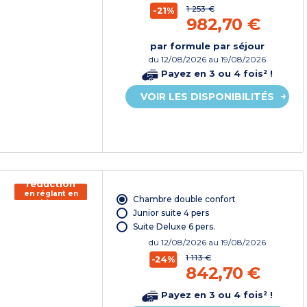
1 253 €
-21%
982,70 €
par formule par séjour
du
12/08/2026
au 19/08/2026
Payez en 3 ou 4 fois² !
VOIR LES DISPONIBILITÉS
150€ de
réduction
en réglant en
Chambre double confort
chèque
vacances*
Junior suite 4 pers
Suite Deluxe 6 pers.
du
12/08/2026
au 19/08/2026
1 113 €
-24%
842,70 €
Payez en 3 ou 4 fois² !