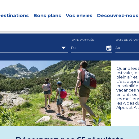
estinations
Bons plans
Vos envies
Découvrez-nous
DATE D'ARRIVÉE
DATE DE DÉPAR
Quand les b
estivale, l
plein air e
c’est appré
ensoleillée
vacances m
enfants ou
les meilleu
les Alpes d
Alpes et A