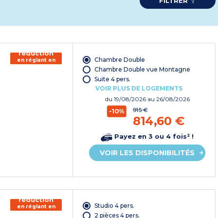
FILTRER
150€ de
réduction
Chambre Double
en réglant en
chèque
Chambre Double vue Montagne
vacances*
Suite 4 pers.
VOIR PLUS DE LOGEMENTS
du
19/08/2026
au 26/08/2026
915 €
-10%
814,60 €
Payez en 3 ou 4 fois² !
VOIR LES DISPONIBILITÉS
150€ de
réduction
Studio 4 pers.
en réglant en
chèque
2 pièces 4 pers.