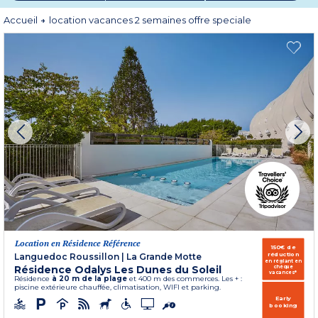
À cette occasion, Odalys Vacances vous propose même de prolonger le plaisir
Accueil
location vacances 2 semaines offre speciale
avec des
séjours de deux semaines jusqu’à -40%
. Une façon très
concrète de rendre hommage aux congés payés… en en profitant
pleinement.
Après tout, si les vacances existent depuis 90 ans, c’est qu’il y a une excellente
raison de ne pas s’en priver.
C’est ça les vacances !
Location en Résidence Référence
150€ de
réduction
Languedoc Roussillon
|
La Grande Motte
en réglant en
Résidence Odalys Les Dunes du Soleil
chèque
vacances*
Résidence
à 20 m de la plage
et 400 m des commerces. Les + :
piscine extérieure chauffée, climatisation, WIFI et parking.
Early
booking