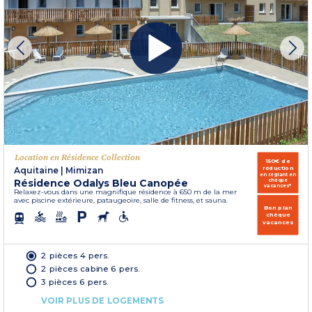
Location en Résidence Collection
150€ de
réduction
Aquitaine
|
Mimizan
en réglant en
Résidence Odalys Bleu Canopée
chèque
vacances*
Relaxez-vous dans une magnifique résidence à 650 m de la mer
avec piscine extérieure, pataugeoire, salle de fitness, et sauna.
Bon plan
chèque
vacances
2 pièces 4 pers.
2 pièces cabine 6 pers.
3 pièces 6 pers.
VOIR PLUS DE LOGEMENTS