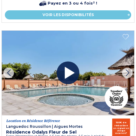
Payez en 3 ou 4 fois² !
VOIR LES DISPONIBILITÉS
Location en Résidence Référence
150€ de
réduction
Languedoc Roussillon
|
Aigues Mortes
en réglant en
Résidence Odalys Fleur de Sel
chèque
vacances*
Entre Montpellier et Nîmes, à 6 km des plages. A 5 min à pied du