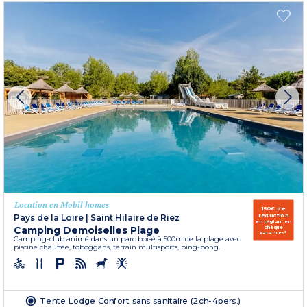
Location en Mobil homes
150€ de
réduction
Pays de la Loire
|
Saint Hilaire de Riez
en réglant en
Camping Demoiselles Plage
chèque
vacances*
Camping-club animé dans un parc boisé à 500m de la plage avec
piscine chauffée, toboggans, terrain multisports, ping-pong.
Tente Lodge Confort sans sanitaire (2ch-4pers.)