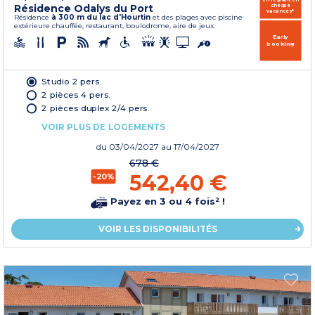
Résidence Odalys du Port
chèque
vacances*
Résidence
à 300 m du lac d'Hourtin
et des plages avec piscine
extérieure chauffée, restaurant, boulodrome, aire de jeux.
Early
booking
Studio 2 pers.
2 pièces 4 pers.
2 pièces duplex 2/4 pers.
VOIR PLUS DE LOGEMENTS
du
03/04/2027
au 17/04/2027
678 €
542,40 €
-20%
Payez en 3 ou 4 fois² !
VOIR LES DISPONIBILITÉS