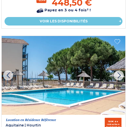
448,50 €
Payez en 3 ou 4 fois² !
VOIR LES DISPONIBILITÉS
Location en Résidence Référence
150€ de
réduction
Aquitaine
|
Hourtin
en réglant en