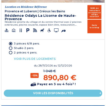
Location en Résidence Référence
150€ de
réduction
Provence et Luberon
|
Gréoux les Bains
en réglant en
Résidence Odalys La Licorne de Haute-
chèque
vacances*
Provence
Résidence proche du village et du centre thermal avec 2 piscines
extérieures, piscine couverte, espace bien-être, restauration,...
Early
booking
3 pièces 6/8 pers.
Studio 2 pers.
2 pièces 4 pers.
VOIR PLUS DE LOGEMENTS
du
28/11/2026
au 12/12/2026
1 048 €
890,80 €
-15%
Payez en 3 ou 4 fois² !
VOIR LES DISPONIBILITÉS