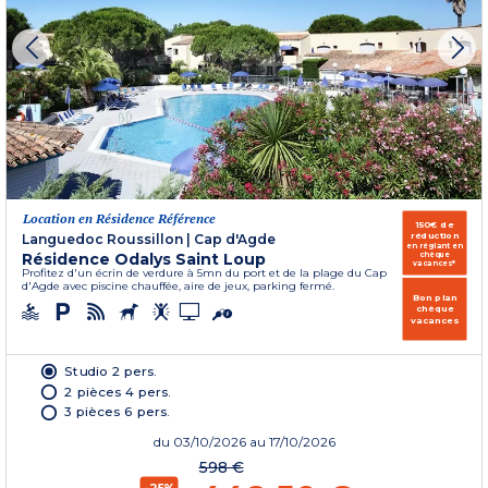
Location en Résidence Référence
150€ de
réduction
Languedoc Roussillon
|
Cap d'Agde
en réglant en
Résidence Odalys Saint Loup
chèque
vacances*
Profitez d'un écrin de verdure à 5mn du port et de la plage du Cap
d'Agde avec piscine chauffée, aire de jeux, parking fermé.
Bon plan
chèque
vacances
Studio 2 pers.
2 pièces 4 pers.
3 pièces 6 pers.
du
03/10/2026
au 17/10/2026
598 €
-25%