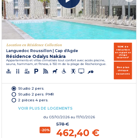
Location en Résidence Collection
150€ de
réduction
Languedoc Roussillon
|
Cap d'Agde
en réglant en
Résidence Odalys Nakâra
chèque
vacances*
Appartements et villas climatisés tout confort avec accès piscine,
sauna, hammam, et fitness, à 150 m de la plage de Rochelongue.
Bon plan
chèque
vacances
Studio 2 pers.
Studio 2 pers. PMR
2 pièces 4 pers.
VOIR PLUS DE LOGEMENTS
du
03/10/2026
au 17/10/2026
578 €
462,40 €
-20%