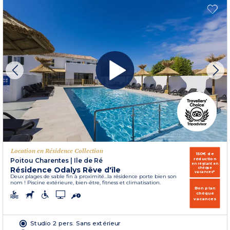
Location en Résidence Collection
150€ de
réduction
Poitou Charentes
|
Ile de Ré
en réglant en
Résidence Odalys Rêve d'île
chèque
vacances*
Deux plages de sable fin à proximité...la résidence porte bien son
nom ! Piscine extérieure, bien-être, fitness et climatisation.
Bon plan
chèque
vacances
Studio 2 pers. Sans extérieur