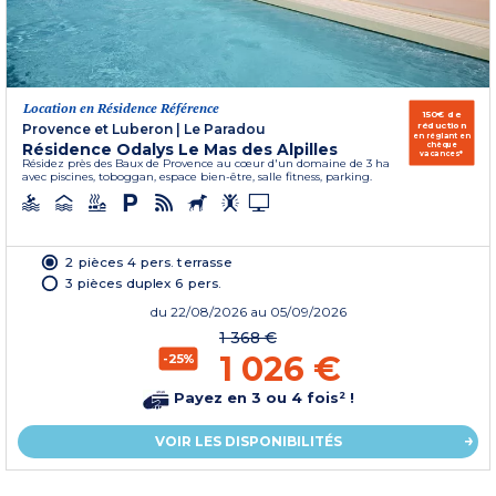
Location en Résidence Référence
150€ de
réduction
Provence et Luberon
|
Le Paradou
en réglant en
Résidence Odalys Le Mas des Alpilles
chèque
vacances*
Résidez près des Baux de Provence au cœur d'un domaine de 3 ha
avec piscines, toboggan, espace bien-être, salle fitness, parking.
2 pièces 4 pers. terrasse
3 pièces duplex 6 pers.
du
22/08/2026
au 05/09/2026
1 368 €
1 026 €
-25%
Payez en 3 ou 4 fois² !
VOIR LES DISPONIBILITÉS