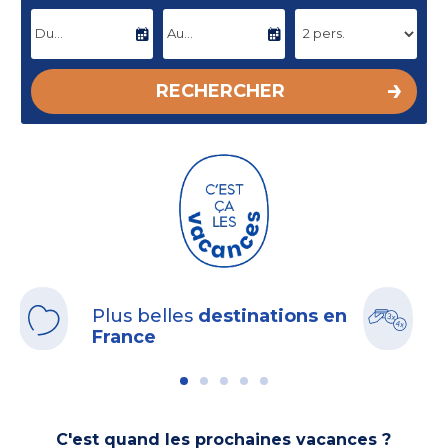
DATE D'ARRIVÉE
DATE DE DÉPART
RECHERCHER
Plus belles
destinations en
B
France
C'est quand les prochaines vacances ?