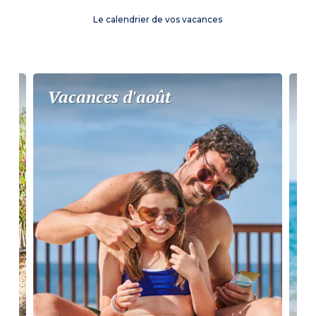
Le calendrier de vos vacances
Vacances d'août
P