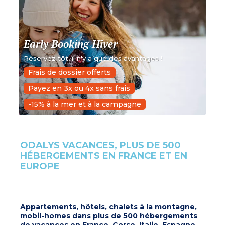
Early Booking Hiver
Réservez tôt, il n'y a que des avantages !
Frais de dossier offerts
Payez en 3x ou 4x sans frais
-15% à la mer et à la campagne
ODALYS VACANCES, PLUS DE 500
HÉBERGEMENTS EN FRANCE ET EN
EUROPE
Appartements, hôtels, chalets à la montagne,
mobil-homes dans plus de 500 hébergements
de vacances en France, Corse, Italie, Espagne,